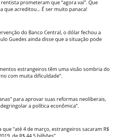
a rentista prometeram que “agora vai”. Que
ta que acreditou… É ser muito panaca!
rvenção do Banco Central, o dólar fechou a
aulo Guedes ainda disse que a situação pode
timentos estrangeiros têm uma visão sombria do
rno com muita dificuldade”.
nas” para aprovar suas reformas neoliberais,
degringolar a política econômica”.
a que “até 4 de março, estrangeiros sacaram R$
019, de R$ 44,5 bilhões”.