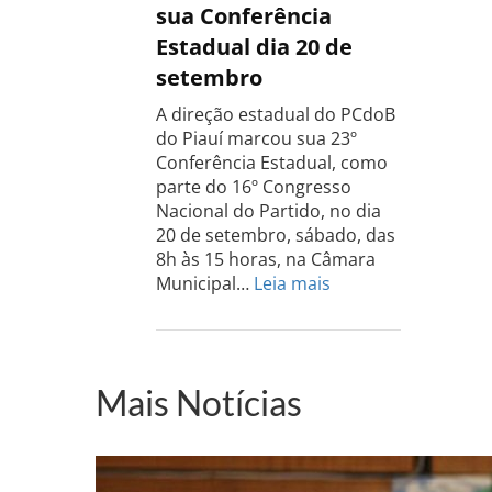
Rio
sua Conferência
Grande
Estadual dia 20 de
do
setembro
Sul
acontece
A direção estadual do PCdoB
dia
do Piauí marcou sua 23º
13
Conferência Estadual, como
de
parte do 16º Congresso
setembro
Nacional do Partido, no dia
20 de setembro, sábado, das
8h às 15 horas, na Câmara
:
Municipal…
Leia mais
PCdoB-
PI
realizará
sua
Mais Notícias
Conferência
Estadual
dia
20