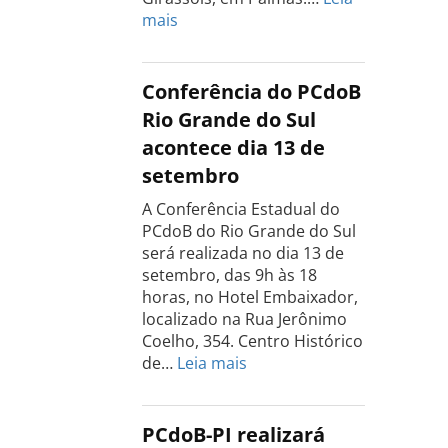
:
mais
Conferência
Estadual
do
Conferência do PCdoB
PCdoB
Rio Grande do Sul
Tocantins
acontece dia 13 de
será
setembro
realizada
dia
A Conferência Estadual do
18
PCdoB do Rio Grande do Sul
de
será realizada no dia 13 de
setembro
setembro, das 9h às 18
horas, no Hotel Embaixador,
localizado na Rua Jerônimo
Coelho, 354. Centro Histórico
:
de…
Leia mais
Conferência
do
PCdoB
PCdoB-PI realizará