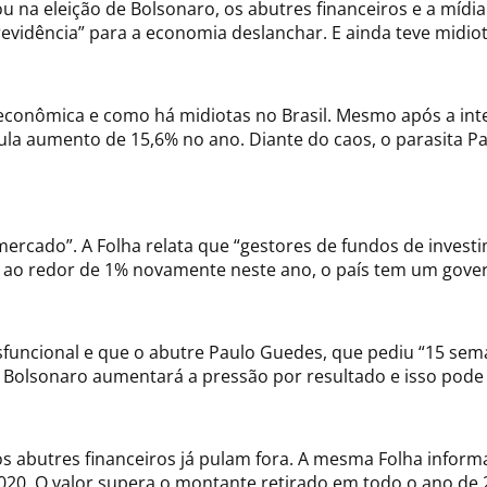
u na eleição de Bolsonaro, os abutres financeiros e a mídi
revidência” para a economia deslanchar. E ainda teve midio
econômica e como há midiotas no Brasil. Mesmo após a inte
ula aumento de 15,6% no ano. Diante do caos, o parasita P
mercado”. A Folha relata que “gestores de fundos de inves
o, ao redor de 1% novamente neste ano, o país tem um gove
funcional e que o abutre Paulo Guedes, que pediu “15 sema
, Bolsonaro aumentará a pressão por resultado e isso pode 
s abutres financeiros já pulam fora. A mesma Folha inform
2020. O valor supera o montante retirado em todo o ano de 2