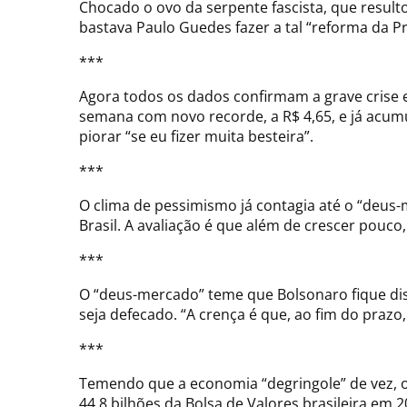
Chocado o ovo da serpente fascista, que resulto
bastava Paulo Guedes fazer a tal “reforma da P
***
Agora todos os dados confirmam a grave crise 
semana com novo recorde, a R$ 4,65, e já acum
piorar “se eu fizer muita besteira”.
***
O clima de pessimismo já contagia até o “deus-
Brasil. A avaliação é que além de crescer pouc
***
O “deus-mercado” teme que Bolsonaro fique dis
seja defecado. “A crença é que, ao fim do prazo
***
Temendo que a economia “degringole” de vez, o
44,8 bilhões da Bolsa de Valores brasileira em 