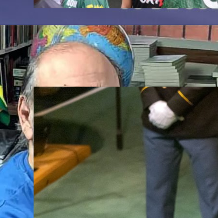
gia no
PCdoB defende atualizar a CLT e
acabar com a escala 6×1