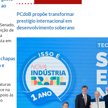
 ao
PCdoB propõe transformar
prestígio internacional em
 Senado,
desenvolvimento soberano
eição de
ra
ista em
 chapas
a e
aturas
lce na
poio às
mo