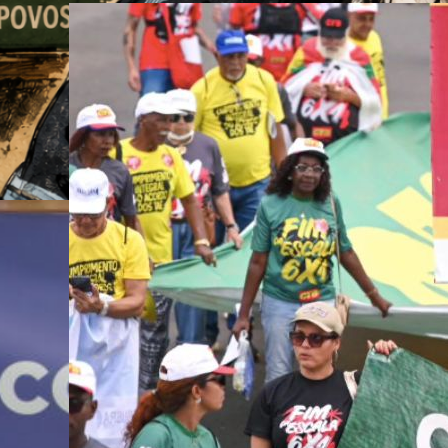
ante do
s povos
ista e
u nesta
 aos 69
ação ao