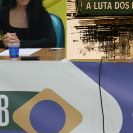
Lejeune Mirhan, um milit
conhecimento, da luta do
e do socialismo
Sociólogo, professor, sindical
analista internacional morre
quinta-feira (6) em Campinas,
anos, após décadas de dedic
PCdoB, à causa palestina e à