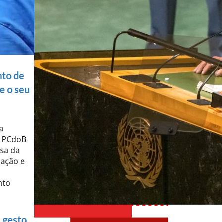
nto de
e o seu
a
O PCdoB
esa da
nação e
nto
 gesto