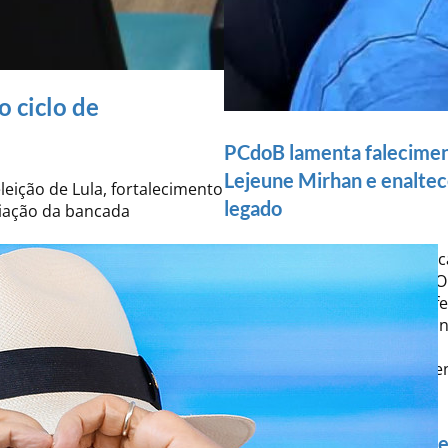
 ciclo de
PCdoB lamenta falecime
Lejeune Mirhan e enaltec
ição de Lula, fortalecimento
legado
liação da bancada
Lejeune Mirhan deixa uma ric
produção teórica e política. 
enaltece o seu legado de def
democracia, da autodetermi
soberania dos povos e de
enriquecimento do pensame
marxista e progressista.
PCdoB de Goiás agradece