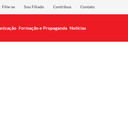
Filie-se
Sou Filiado
Contribua
Contato
nização
Formação e Propaganda
Notícias