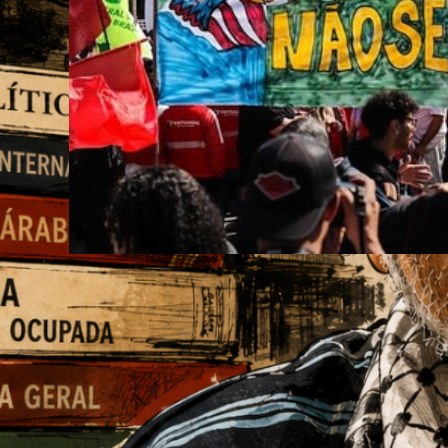
PCdoB alerta para ofensiva de
Trump e propõe rumos
soberanos com Lula