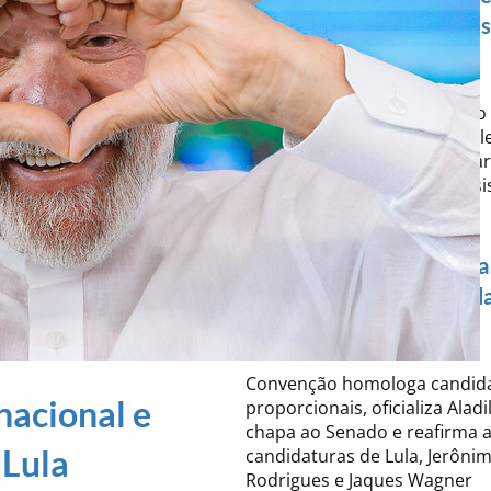
histórico de Aldo Arantes
povo goiano
Após a definição da chapa ao
partido reafirma apoio à reel
Lula e concentra esforços pa
fortalecer a aliança progress
Goiás nas eleições de 2026.
PCdoB da Bahia confirma
e reforça aliança com Lul
Jerônimo
Convenção homologa candid
nacional e
proporcionais, oficializa Aladi
chapa ao Senado e reafirma a
 Lula
candidaturas de Lula, Jerôni
Rodrigues e Jaques Wagner