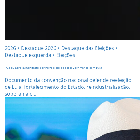
2026
Destaque 2026
Destaque das Eleições
Destaque esquerda
Eleições
PCdoB aprova manifesto por novo ciclo de desenvolvimento com Lula
Documento da convenção nacional defende reeleição
de Lula, fortalecimento do Estado, reindustrialização,
soberania e ...