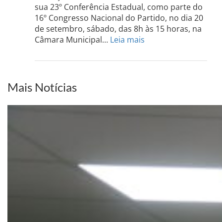
Sul
sua 23º Conferência Estadual, como parte do
acont
16º Congresso Nacional do Partido, no dia 20
dia
de setembro, sábado, das 8h às 15 horas, na
13
:
Câmara Municipal…
Leia mais
de
PCdoB-
setem
PI
realizará
sua
Mais Notícias
Conferência
Estadual
dia
20
de
setembro