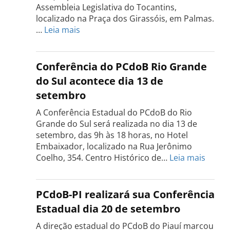
Assembleia Legislativa do Tocantins,
localizado na Praça dos Girassóis, em Palmas.
:
…
Leia mais
Conferência
Estadual
do
Conferência do PCdoB Rio Grande
PCdoB
do Sul acontece dia 13 de
Tocantins
setembro
será
realizada
A Conferência Estadual do PCdoB do Rio
dia
Grande do Sul será realizada no dia 13 de
18
setembro, das 9h às 18 horas, no Hotel
de
Embaixador, localizado na Rua Jerônimo
setembro
:
Coelho, 354. Centro Histórico de…
Leia mais
Confe
do
PCdo
PCdoB-PI realizará sua Conferência
Rio
Estadual dia 20 de setembro
Grand
do
A direção estadual do PCdoB do Piauí marcou