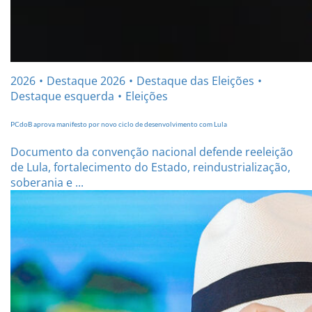
2026
Destaque 2026
Destaque das Eleições
Destaque esquerda
Eleições
PCdoB aprova manifesto por novo ciclo de desenvolvimento com Lula
Documento da convenção nacional defende reeleição
de Lula, fortalecimento do Estado, reindustrialização,
soberania e ...