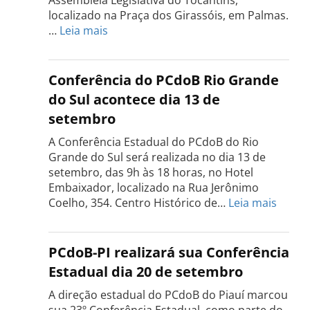
Assembleia Legislativa do Tocantins,
localizado na Praça dos Girassóis, em Palmas.
:
…
Leia mais
Conferência
Estadual
do
Conferência do PCdoB Rio Grande
PCdoB
do Sul acontece dia 13 de
Tocantins
setembro
será
realizada
A Conferência Estadual do PCdoB do Rio
dia
Grande do Sul será realizada no dia 13 de
18
setembro, das 9h às 18 horas, no Hotel
de
Embaixador, localizado na Rua Jerônimo
setembro
:
Coelho, 354. Centro Histórico de…
Leia mais
Confe
do
PCdo
PCdoB-PI realizará sua Conferência
Rio
Estadual dia 20 de setembro
Grand
do
A direção estadual do PCdoB do Piauí marcou
Sul