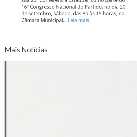
sua 23º Conferência Estadual, como parte do
acont
16º Congresso Nacional do Partido, no dia 20
dia
de setembro, sábado, das 8h às 15 horas, na
13
:
Câmara Municipal…
Leia mais
de
PCdoB-
setem
PI
realizará
sua
Mais Notícias
Conferência
Estadual
dia
20
de
setembro