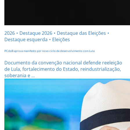
2026
Destaque 2026
Destaque das Eleições
Destaque esquerda
Eleições
PCdoB aprova manifesto por novo ciclo de desenvolvimento com Lula
Documento da convenção nacional defende reeleição
de Lula, fortalecimento do Estado, reindustrialização,
soberania e ...