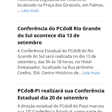
localizado na Praça dos Girassóis, em Palmas.
:
…
Leia mais
Conferência
Estadual
do
Conferência do PCdoB Rio Grande
PCdoB
do Sul acontece dia 13 de
Tocantins
setembro
será
realizada
A Conferência Estadual do PCdoB do Rio
dia
Grande do Sul será realizada no dia 13 de
18
setembro, das 9h às 18 horas, no Hotel
de
Embaixador, localizado na Rua Jerônimo
setembro
:
Coelho, 354. Centro Histórico de…
Leia mais
Confe
do
PCdo
PCdoB-PI realizará sua Conferência
Rio
Estadual dia 20 de setembro
Grand
do
A direção estadual do PCdoB do Piauí marcou
Sul
sua 23º Conferência Estadual, como parte do