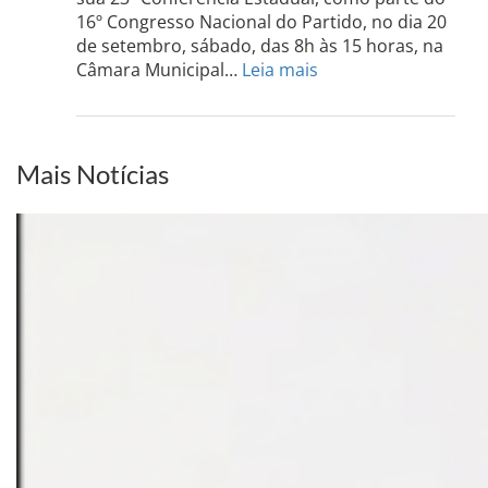
acont
16º Congresso Nacional do Partido, no dia 20
dia
de setembro, sábado, das 8h às 15 horas, na
13
:
Câmara Municipal…
Leia mais
de
PCdoB-
setem
PI
realizará
sua
Mais Notícias
Conferência
Estadual
dia
20
de
setembro