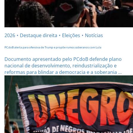
2026
Destaque direita
Eleições
Notícias
PCdoB alerta para ofensiva de Trump e propõe rumos soberanos com Lula
Documento apresentado pelo PCdoB defende plano
nacional de desenvolvimento, reindustrialização e
reformas para blindar a democracia e a soberania ...