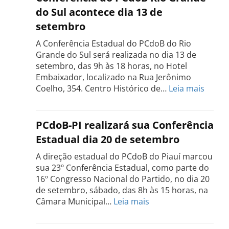
PCdoB
do Sul acontece dia 13 de
Tocantins
setembro
será
realizada
A Conferência Estadual do PCdoB do Rio
dia
Grande do Sul será realizada no dia 13 de
18
setembro, das 9h às 18 horas, no Hotel
de
Embaixador, localizado na Rua Jerônimo
setembro
:
Coelho, 354. Centro Histórico de…
Leia mais
Confe
do
PCdo
PCdoB-PI realizará sua Conferência
Rio
Estadual dia 20 de setembro
Grand
do
A direção estadual do PCdoB do Piauí marcou
Sul
sua 23º Conferência Estadual, como parte do
acont
16º Congresso Nacional do Partido, no dia 20
dia
de setembro, sábado, das 8h às 15 horas, na
13
:
Câmara Municipal…
Leia mais
de
PCdoB-
setem
PI