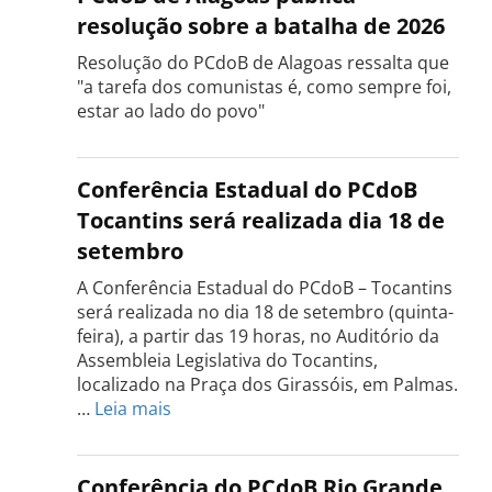
resolução sobre a batalha de 2026
Resolução do PCdoB de Alagoas ressalta que
"a tarefa dos comunistas é, como sempre foi,
estar ao lado do povo"
Conferência Estadual do PCdoB
Tocantins será realizada dia 18 de
setembro
A Conferência Estadual do PCdoB – Tocantins
será realizada no dia 18 de setembro (quinta-
feira), a partir das 19 horas, no Auditório da
Assembleia Legislativa do Tocantins,
localizado na Praça dos Girassóis, em Palmas.
:
…
Leia mais
Conferência
Estadual
do
Conferência do PCdoB Rio Grande