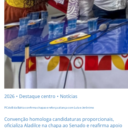
2026
Destaque centro
Notícias
PCdoB da Bahia confirma chapas e reforça aliança com Lula e Jerônimo
Convenção homologa candidaturas proporcionais,
oficializa Aladilce na chapa ao Senado e reafirma apoio