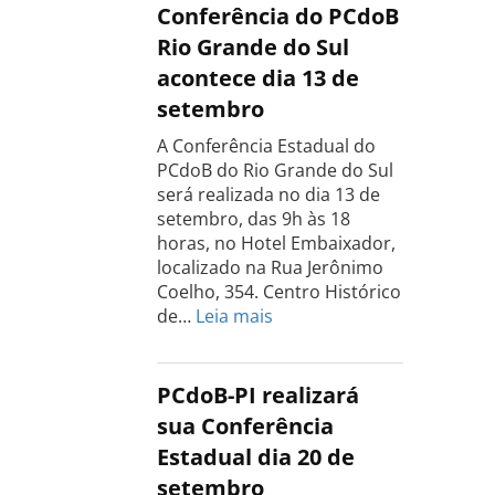
do
Conferência do PCdoB
PCdoB
Rio Grande do Sul
Tocantins
acontece dia 13 de
será
setembro
realizada
dia
A Conferência Estadual do
18
PCdoB do Rio Grande do Sul
de
será realizada no dia 13 de
setembro
setembro, das 9h às 18
horas, no Hotel Embaixador,
localizado na Rua Jerônimo
Coelho, 354. Centro Histórico
:
de…
Leia mais
Conferência
do
PCdoB
PCdoB-PI realizará
Rio
sua Conferência
Grande
Estadual dia 20 de
do
setembro
Sul