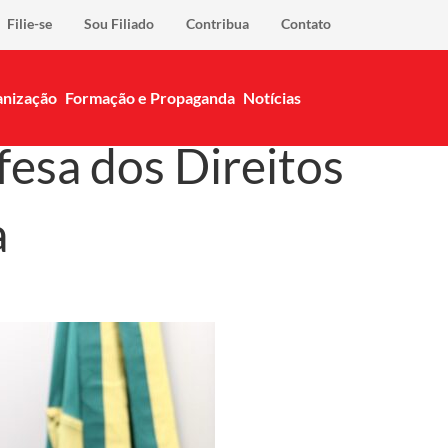
Filie-se
Sou Filiado
Contribua
Contato
nização
Formação e Propaganda
Notícias
fesa dos Direitos
a