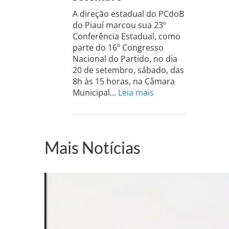
acontece
A direção estadual do PCdoB
dia
do Piauí marcou sua 23º
13
Conferência Estadual, como
de
parte do 16º Congresso
setembro
Nacional do Partido, no dia
20 de setembro, sábado, das
8h às 15 horas, na Câmara
:
Municipal…
Leia mais
PCdoB-
PI
realizará
sua
Mais Notícias
Conferência
Estadual
dia
20
de
setembro