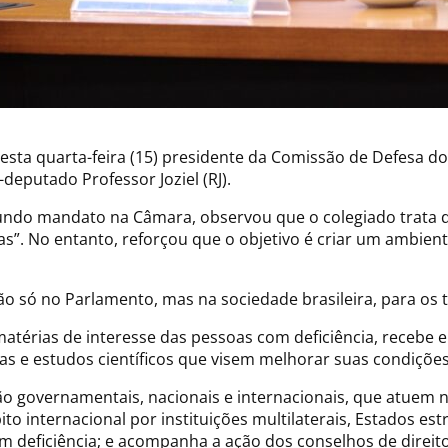
nesta quarta-feira (15) presidente da Comissão de Defesa do
deputado Professor Joziel (RJ).
egundo mandato na Câmara, observou que o colegiado trata 
cas”. No entanto, reforçou que o objetivo é criar um ambie
ão só no Parlamento, mas na sociedade brasileira, para os t
atérias de interesse das pessoas com deficiência, recebe e
as e estudos científicos que visem melhorar suas condições
 governamentais, nacionais e internacionais, que atuem n
o internacional por instituições multilaterais, Estados es
om deficiência; e acompanha a ação dos conselhos de direito