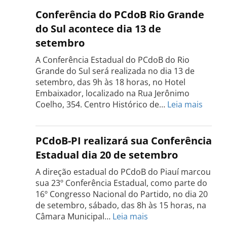
do
Conferência do PCdoB Rio Grande
PCdoB
do Sul acontece dia 13 de
Tocantins
setembro
será
realizada
A Conferência Estadual do PCdoB do Rio
dia
Grande do Sul será realizada no dia 13 de
18
setembro, das 9h às 18 horas, no Hotel
de
Embaixador, localizado na Rua Jerônimo
setembro
:
Coelho, 354. Centro Histórico de…
Leia mais
Confe
do
PCdo
PCdoB-PI realizará sua Conferência
Rio
Estadual dia 20 de setembro
Grand
do
A direção estadual do PCdoB do Piauí marcou
Sul
sua 23º Conferência Estadual, como parte do
acont
16º Congresso Nacional do Partido, no dia 20
dia
de setembro, sábado, das 8h às 15 horas, na
13
:
Câmara Municipal…
Leia mais
de
PCdoB-