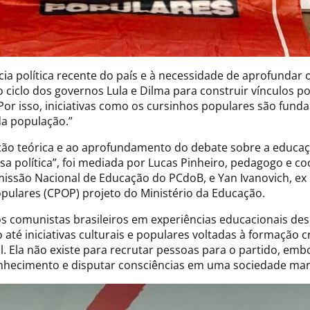
ia política recente do país e à necessidade de aprofundar 
iclo dos governos Lula e Dilma para construir vínculos pol
 Por isso, iniciativas como os cursinhos populares são fun
da população.”
o teórica e ao aprofundamento do debate sobre a educaçã
ssa política”, foi mediada por Lucas Pinheiro, pedagogo e
ssão Nacional de Educação do PCdoB, e Yan Ivanovich, ex 
ulares (CPOP) projeto do Ministério da Educação.
os comunistas brasileiros em experiências educacionais des
até iniciativas culturais e populares voltadas à formação c
il. Ela não existe para recrutar pessoas para o partido, em
onhecimento e disputar consciências em uma sociedade mar