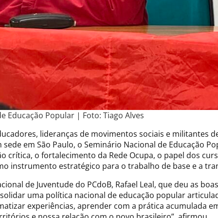
 Educação Popular | Foto: Tiago Alves
educadores, lideranças de movimentos sociais e militantes d
m sede em São Paulo, o Seminário Nacional de Educação Pop
ão crítica, o fortalecimento da Rede Ocupa, o papel dos cu
o instrumento estratégico para o trabalho de base e a tra
acional de Juventude do PCdoB, Rafael Leal, que deu as boas
olidar uma política nacional de educação popular articulad
atizar experiências, aprender com a prática acumulada em
ritórios e nossa relação com o povo brasileiro”, afirmou.