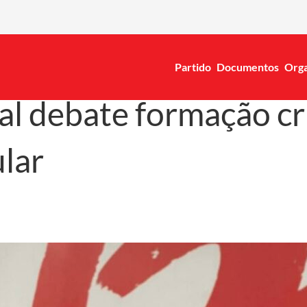
Partido
Documentos
Orga
l debate formação crít
lar