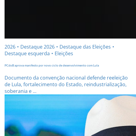
2026
Destaque 2026
Destaque das Eleições
Destaque esquerda
Eleições
PCdoB aprova manifesto por novo ciclo de desenvolvimento com Lula
Documento da convenção nacional defende reeleição
de Lula, fortalecimento do Estado, reindustrialização,
soberania e ...