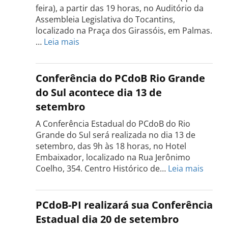
feira), a partir das 19 horas, no Auditório da
Assembleia Legislativa do Tocantins,
localizado na Praça dos Girassóis, em Palmas.
:
…
Leia mais
Conferência
Estadual
do
Conferência do PCdoB Rio Grande
PCdoB
do Sul acontece dia 13 de
Tocantins
setembro
será
realizada
A Conferência Estadual do PCdoB do Rio
dia
Grande do Sul será realizada no dia 13 de
18
setembro, das 9h às 18 horas, no Hotel
de
Embaixador, localizado na Rua Jerônimo
setembro
:
Coelho, 354. Centro Histórico de…
Leia mais
Confe
do
PCdo
PCdoB-PI realizará sua Conferência
Rio
Estadual dia 20 de setembro
Grand