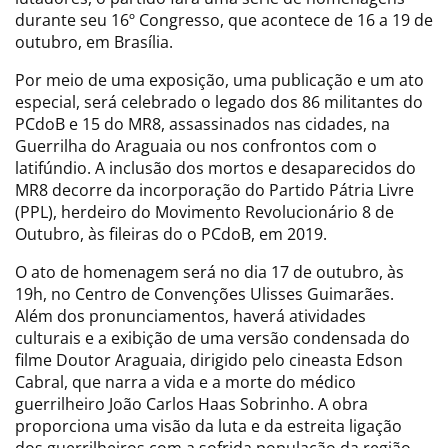
durante seu 16º Congresso, que acontece de 16 a 19 de
outubro, em Brasília.
Por meio de uma exposição, uma publicação e um ato
especial, será celebrado o legado dos 86 militantes do
PCdoB e 15 do MR8, assassinados nas cidades, na
Guerrilha do Araguaia ou nos confrontos com o
latifúndio. A inclusão dos mortos e desaparecidos do
MR8 decorre da incorporação do Partido Pátria Livre
(PPL), herdeiro do Movimento Revolucionário 8 de
Outubro, às fileiras do o PCdoB, em 2019.
O ato de homenagem será no dia 17 de outubro, às
19h, no Centro de Convenções Ulisses Guimarães.
Além dos pronunciamentos, haverá atividades
culturais e a exibição de uma versão condensada do
filme Doutor Araguaia, dirigido pelo cineasta Edson
Cabral, que narra a vida e a morte do médico
guerrilheiro João Carlos Haas Sobrinho. A obra
proporciona uma visão da luta e da estreita ligação
dos guerrilheiros com a sofrida população da região.