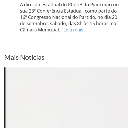
do
A direção estadual do PCdoB do Piauí marcou
Sul
sua 23º Conferência Estadual, como parte do
acont
16º Congresso Nacional do Partido, no dia 20
dia
de setembro, sábado, das 8h às 15 horas, na
13
:
Câmara Municipal…
Leia mais
de
PCdoB-
setem
PI
realizará
sua
Mais Notícias
Conferência
Estadual
dia
20
de
setembro