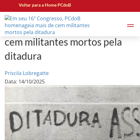
Voltar para a Home PCdoB
Em seu 16º Congresso,
PCdoB homenageia mais de
cem militantes mortos pela
ditadura
Priscila Lobregatte
Data: 14/10/2025