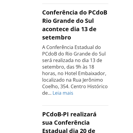
Estadual
do
Conferência do PCdoB
PCdoB
Rio Grande do Sul
Tocantins
acontece dia 13 de
será
setembro
realizada
dia
A Conferência Estadual do
18
PCdoB do Rio Grande do Sul
de
será realizada no dia 13 de
setembro
setembro, das 9h às 18
horas, no Hotel Embaixador,
localizado na Rua Jerônimo
Coelho, 354. Centro Histórico
:
de…
Leia mais
Conferência
do
PCdoB
PCdoB-PI realizará
Rio
sua Conferência
Grande
Estadual dia 20 de
do