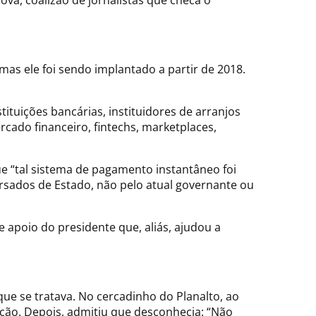
a, coalizão de jornalistas que checa o
as ele foi sendo implantado a partir de 2018.
ituições bancárias, instituidores de arranjos
cado financeiro, fintechs, marketplaces,
ue “tal sistema de pagamento instantâneo foi
ursados de Estado, não pelo atual governante ou
 apoio do presidente que, aliás, ajudou a
ue se tratava. No cercadinho do Planalto, ao
ação. Depois, admitiu que desconhecia: “Não