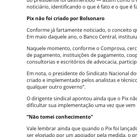
do presidente foi desmentido — assim como o d
noticiário, identificando o que é fato e o que é f
Pix não foi criado por Bolsonaro
Conforme já fartamente noticiado, o conceito q
Em maio daquele ano, o Banco Central, institu
Naquele momento, conforme o Comprova, cerca de
de pagamento, instituições de pagamento, coope
consultorias e escritórios de advocacia, partic
Em nota, o presidente do Sindicato Nacional do
criado e implementado pelos analistas e técnic
qualquer outro governo”.
O dirigente sindical apontou ainda que o Pix n
dificultar sua implementação uma vez que vem
“Não tomei conhecimento”
Vale lembrar ainda que quando o Pix foi lançad
ser elogiado por um apoiador pela medida, o pr