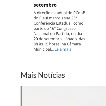
setembro
Sul
acontece
A direção estadual do PCdoB
dia
do Piauí marcou sua 23º
13
Conferência Estadual, como
de
parte do 16º Congresso
setembro
Nacional do Partido, no dia
20 de setembro, sábado, das
8h às 15 horas, na Câmara
:
Municipal…
Leia mais
PCdoB-
PI
realizará
sua
Mais Notícias
Conferência
Estadual
dia
20
de
setembro