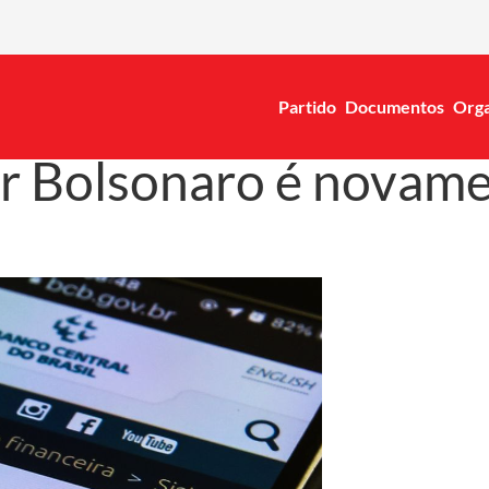
Partido
Documentos
Orga
or Bolsonaro é novam