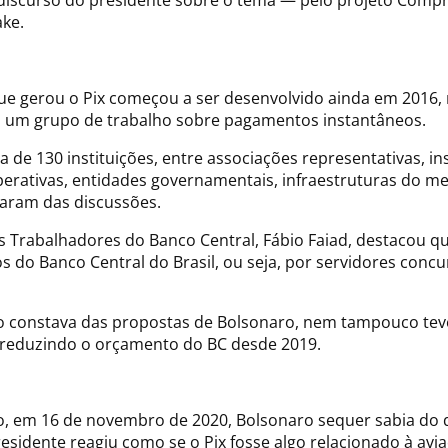
iscurso do presidente sobre o tema — pelo projeto Comprov
ake.
ue gerou o Pix começou a ser desenvolvido ainda em 2016, m
iu um grupo de trabalho sobre pagamentos instantâneos.
 130 instituições, entre associações representativas, inst
rativas, entidades governamentais, infraestruturas do mer
iparam das discussões.
s Trabalhadores do Banco Central, Fábio Faiad, destacou q
os do Banco Central do Brasil, ou seja, por servidores conc
ão constava das propostas de Bolsonaro, nem tampouco teve
 reduzindo o orçamento do BC desde 2019.
o, em 16 de novembro de 2020, Bolsonaro sequer sabia do q
esidente reagiu como se o Pix fosse algo relacionado à avi