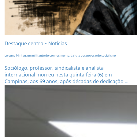
Destaque centro
Notícias
Lejeune Mirhan, um militante do conhecimento, da luta dos povos e do socialismo
Sociólogo, professor, sindicalista e analista
internacional morreu nesta quinta-feira (6) em
Campinas, aos 69 anos, após décadas de dedicação ...