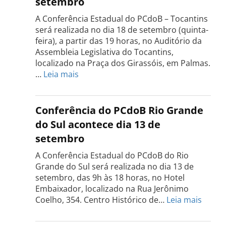
setembro
A Conferência Estadual do PCdoB – Tocantins
será realizada no dia 18 de setembro (quinta-
feira), a partir das 19 horas, no Auditório da
Assembleia Legislativa do Tocantins,
localizado na Praça dos Girassóis, em Palmas.
:
…
Leia mais
Conferência
Estadual
do
Conferência do PCdoB Rio Grande
PCdoB
do Sul acontece dia 13 de
Tocantins
setembro
será
realizada
A Conferência Estadual do PCdoB do Rio
dia
Grande do Sul será realizada no dia 13 de
18
setembro, das 9h às 18 horas, no Hotel
de
Embaixador, localizado na Rua Jerônimo
setembro
:
Coelho, 354. Centro Histórico de…
Leia mais
Confe
do