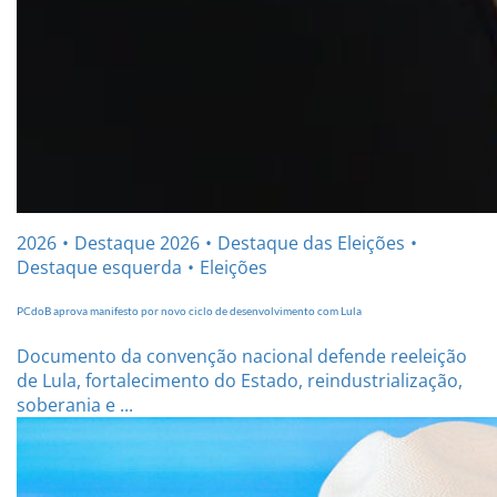
2026
Destaque 2026
Destaque das Eleições
Destaque esquerda
Eleições
PCdoB aprova manifesto por novo ciclo de desenvolvimento com Lula
Documento da convenção nacional defende reeleição
de Lula, fortalecimento do Estado, reindustrialização,
soberania e ...