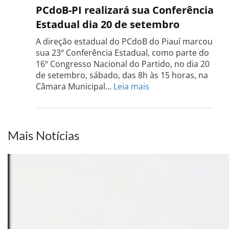
PCdo
PCdoB-PI realizará sua Conferência
Rio
Estadual dia 20 de setembro
Grand
do
A direção estadual do PCdoB do Piauí marcou
Sul
sua 23º Conferência Estadual, como parte do
acont
16º Congresso Nacional do Partido, no dia 20
dia
de setembro, sábado, das 8h às 15 horas, na
13
:
Câmara Municipal…
Leia mais
de
PCdoB-
setem
PI
realizará
sua
Mais Notícias
Conferência
Estadual
dia
20
de
setembro