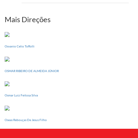
setem
PI
realizará
sua
Mais Direções
Conferência
Estadual
dia
20
Osvanio Celio Toffolli
de
setembro
OSMAR RIBEIRO DE ALMEIDA JÚNIOR
Osmar Luiz Feitosa Silva
Oseas Rebouças De Jesus Filho