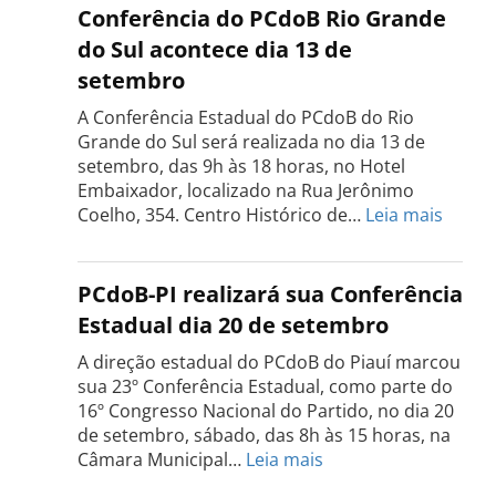
do
Conferência do PCdoB Rio Grande
PCdoB
do Sul acontece dia 13 de
Tocantins
setembro
será
realizada
A Conferência Estadual do PCdoB do Rio
dia
Grande do Sul será realizada no dia 13 de
18
setembro, das 9h às 18 horas, no Hotel
de
Embaixador, localizado na Rua Jerônimo
setembro
:
Coelho, 354. Centro Histórico de…
Leia mais
Confe
do
PCdo
PCdoB-PI realizará sua Conferência
Rio
Estadual dia 20 de setembro
Grand
do
A direção estadual do PCdoB do Piauí marcou
Sul
sua 23º Conferência Estadual, como parte do
acont
16º Congresso Nacional do Partido, no dia 20
dia
de setembro, sábado, das 8h às 15 horas, na
13
:
Câmara Municipal…
Leia mais
de
PCdoB-