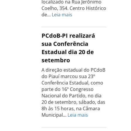
localizado na Rua Jerônimo
Coelho, 354. Centro Histórico
:
de…
Leia mais
Conferência
do
PCdoB
PCdoB-PI realizará
Rio
sua Conferência
Grande
Estadual dia 20 de
do
setembro
Sul
acontece
A direção estadual do PCdoB
dia
do Piauí marcou sua 23º
13
Conferência Estadual, como
de
parte do 16º Congresso
setembro
Nacional do Partido, no dia
20 de setembro, sábado, das
8h às 15 horas, na Câmara
:
Municipal…
Leia mais
PCdoB-
PI