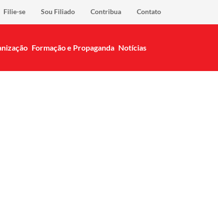
Filie-se
Sou Filiado
Contribua
Contato
nização
Formação e Propaganda
Notícias