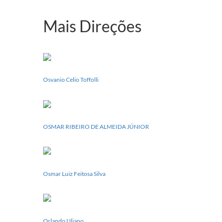
realizará
sua
Mais Direções
Conferência
Estadual
dia
20
de
setembro
Osvanio Celio Toffolli
OSMAR RIBEIRO DE ALMEIDA JÚNIOR
Osmar Luiz Feitosa Silva
Orlando Uliano