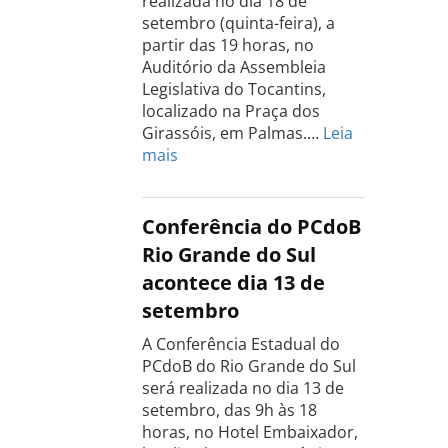
realizada no dia 18 de
setembro (quinta-feira), a
partir das 19 horas, no
Auditório da Assembleia
Legislativa do Tocantins,
localizado na Praça dos
Girassóis, em Palmas.…
Leia
:
mais
Conferência
Estadual
do
Conferência do PCdoB
PCdoB
Rio Grande do Sul
Tocantins
acontece dia 13 de
será
setembro
realizada
dia
A Conferência Estadual do
18
PCdoB do Rio Grande do Sul
de
será realizada no dia 13 de
setembro
setembro, das 9h às 18
horas, no Hotel Embaixador,