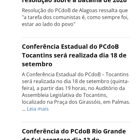
Resolução do PCdoB de Alagoas ressalta que
"a tarefa dos comunistas é, como sempre foi,
estar ao lado do povo"
Conferência Estadual do PCdoB
Tocantins será realizada dia 18 de
setembro
A Conferência Estadual do PCdoB – Tocantins
será realizada no dia 18 de setembro (quinta-
feira), a partir das 19 horas, no Auditório da
Assembleia Legislativa do Tocantins,
localizado na Praça dos Girassóis, em Palmas.
:
…
Leia mais
Conferência
Estadual
do
Conferência do PCdoB Rio Grande
PCdoB
do Sul acontece dia 13 de