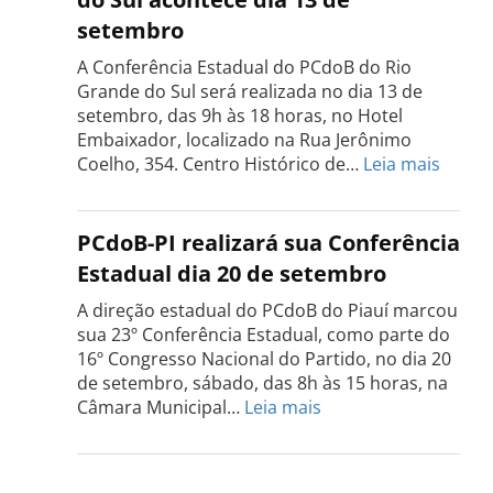
Tocantins
setembro
será
realizada
A Conferência Estadual do PCdoB do Rio
dia
Grande do Sul será realizada no dia 13 de
18
setembro, das 9h às 18 horas, no Hotel
de
Embaixador, localizado na Rua Jerônimo
setembro
:
Coelho, 354. Centro Histórico de…
Leia mais
Confe
do
PCdo
PCdoB-PI realizará sua Conferência
Rio
Estadual dia 20 de setembro
Grand
do
A direção estadual do PCdoB do Piauí marcou
Sul
sua 23º Conferência Estadual, como parte do
acont
16º Congresso Nacional do Partido, no dia 20
dia
de setembro, sábado, das 8h às 15 horas, na
13
:
Câmara Municipal…
Leia mais
de
PCdoB-
setem
PI
realizará