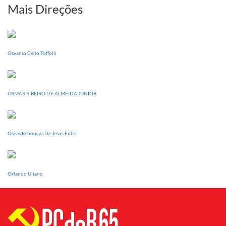
sua
Mais Direções
Conferência
Estadual
dia
20
Osvanio Celio Toffolli
de
setembro
OSMAR RIBEIRO DE ALMEIDA JÚNIOR
Oseas Rebouças De Jesus Filho
Orlando Uliano