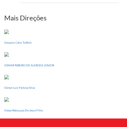
setem
PI
realizará
sua
Mais Direções
Conferência
Estadual
dia
20
Osvanio Celio Toffolli
de
setembro
OSMAR RIBEIRO DE ALMEIDA JÚNIOR
Osmar Luiz Feitosa Silva
Oseas Rebouças De Jesus Filho