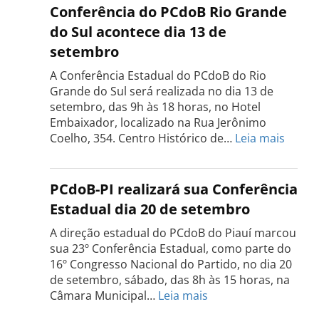
do
Conferência do PCdoB Rio Grande
PCdoB
do Sul acontece dia 13 de
Tocantins
setembro
será
realizada
A Conferência Estadual do PCdoB do Rio
dia
Grande do Sul será realizada no dia 13 de
18
setembro, das 9h às 18 horas, no Hotel
de
Embaixador, localizado na Rua Jerônimo
setembro
:
Coelho, 354. Centro Histórico de…
Leia mais
Confe
do
PCdo
PCdoB-PI realizará sua Conferência
Rio
Estadual dia 20 de setembro
Grand
do
A direção estadual do PCdoB do Piauí marcou
Sul
sua 23º Conferência Estadual, como parte do
acont
16º Congresso Nacional do Partido, no dia 20
dia
de setembro, sábado, das 8h às 15 horas, na
13
:
Câmara Municipal…
Leia mais
de
PCdoB-