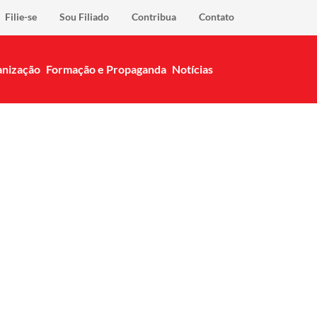
Filie-se
Sou Filiado
Contribua
Contato
nização
Formação e Propaganda
Notícias