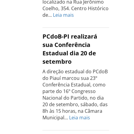
localizado na Rua Jerônimo
Coelho, 354. Centro Histórico
:
de…
Leia mais
Conferência
do
PCdoB
PCdoB-PI realizará
Rio
sua Conferência
Grande
Estadual dia 20 de
do
setembro
Sul
acontece
A direção estadual do PCdoB
dia
do Piauí marcou sua 23º
13
Conferência Estadual, como
de
parte do 16º Congresso
setembro
Nacional do Partido, no dia
20 de setembro, sábado, das
8h às 15 horas, na Câmara
:
Municipal…
Leia mais
PCdoB-
PI