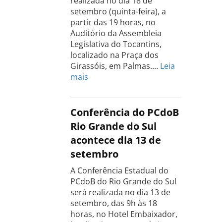
realizada no dia 18 de
setembro (quinta-feira), a
partir das 19 horas, no
Auditório da Assembleia
Legislativa do Tocantins,
localizado na Praça dos
Girassóis, em Palmas.…
Leia
:
mais
Conferência
Estadual
do
Conferência do PCdoB
PCdoB
Rio Grande do Sul
Tocantins
acontece dia 13 de
será
setembro
realizada
dia
A Conferência Estadual do
18
PCdoB do Rio Grande do Sul
de
será realizada no dia 13 de
setembro
setembro, das 9h às 18
horas, no Hotel Embaixador,