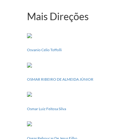
realizará
sua
Mais Direções
Conferência
Estadual
dia
20
de
setembro
Osvanio Celio Toffolli
OSMAR RIBEIRO DE ALMEIDA JÚNIOR
Osmar Luiz Feitosa Silva
Oseas Rebouças De Jesus Filho