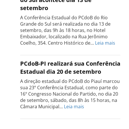
Tocantins
setembro
será
realizada
A Conferência Estadual do PCdoB do Rio
dia
Grande do Sul será realizada no dia 13 de
18
setembro, das 9h às 18 horas, no Hotel
de
Embaixador, localizado na Rua Jerônimo
setembro
:
Coelho, 354. Centro Histórico de…
Leia mais
Confe
do
PCdo
PCdoB-PI realizará sua Conferência
Rio
Estadual dia 20 de setembro
Grand
do
A direção estadual do PCdoB do Piauí marcou
Sul
sua 23º Conferência Estadual, como parte do
acont
16º Congresso Nacional do Partido, no dia 20
dia
de setembro, sábado, das 8h às 15 horas, na
13
:
Câmara Municipal…
Leia mais
de
PCdoB-
setem
PI
realizará