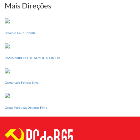
sua
Mais Direções
Conferência
Estadual
dia
20
Osvanio Celio Toffolli
de
setembro
OSMAR RIBEIRO DE ALMEIDA JÚNIOR
Osmar Luiz Feitosa Silva
Oseas Rebouças De Jesus Filho