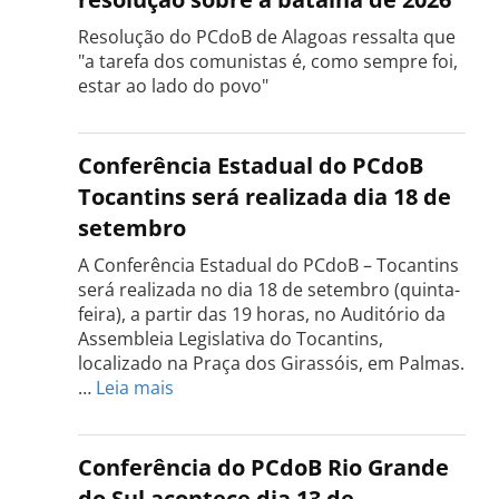
Resolução do PCdoB de Alagoas ressalta que
"a tarefa dos comunistas é, como sempre foi,
estar ao lado do povo"
Conferência Estadual do PCdoB
Tocantins será realizada dia 18 de
setembro
A Conferência Estadual do PCdoB – Tocantins
será realizada no dia 18 de setembro (quinta-
feira), a partir das 19 horas, no Auditório da
Assembleia Legislativa do Tocantins,
localizado na Praça dos Girassóis, em Palmas.
:
…
Leia mais
Conferência
Estadual
do
Conferência do PCdoB Rio Grande
PCdoB
do Sul acontece dia 13 de