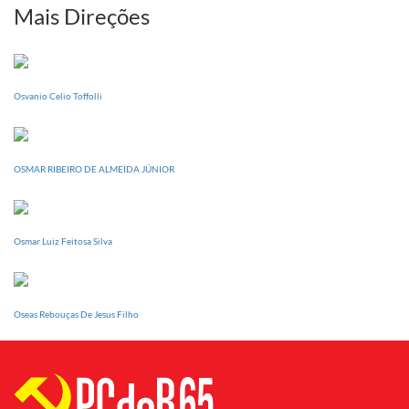
sua
Mais Direções
Conferência
Estadual
dia
20
Osvanio Celio Toffolli
de
setembro
OSMAR RIBEIRO DE ALMEIDA JÚNIOR
Osmar Luiz Feitosa Silva
Oseas Rebouças De Jesus Filho