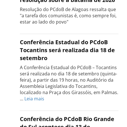
Resolução do PCdoB de Alagoas ressalta que
"a tarefa dos comunistas é, como sempre foi,
estar ao lado do povo"
Conferência Estadual do PCdoB
Tocantins será realizada dia 18 de
setembro
A Conferência Estadual do PCdoB – Tocantins
será realizada no dia 18 de setembro (quinta-
feira), a partir das 19 horas, no Auditório da
Assembleia Legislativa do Tocantins,
localizado na Praça dos Girassóis, em Palmas.
:
…
Leia mais
Conferência
Estadual
do
Conferência do PCdoB Rio Grande
PCdoB
do Sul acontece dia 13 de