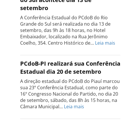
Tocantins
setembro
será
realizada
A Conferência Estadual do PCdoB do Rio
dia
Grande do Sul será realizada no dia 13 de
18
setembro, das 9h às 18 horas, no Hotel
de
Embaixador, localizado na Rua Jerônimo
setembro
:
Coelho, 354. Centro Histórico de…
Leia mais
Confe
do
PCdo
PCdoB-PI realizará sua Conferência
Rio
Estadual dia 20 de setembro
Grand
do
A direção estadual do PCdoB do Piauí marcou
Sul
sua 23º Conferência Estadual, como parte do
acont
16º Congresso Nacional do Partido, no dia 20
dia
de setembro, sábado, das 8h às 15 horas, na
13
:
Câmara Municipal…
Leia mais
de
PCdoB-
setem
PI
realizará