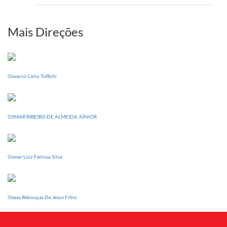
setem
PI
realizará
sua
Mais Direções
Conferência
Estadual
dia
20
Osvanio Celio Toffolli
de
setembro
OSMAR RIBEIRO DE ALMEIDA JÚNIOR
Osmar Luiz Feitosa Silva
Oseas Rebouças De Jesus Filho