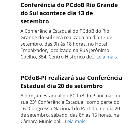
do
Conferência do PCdoB Rio Grande
PCdoB
do Sul acontece dia 13 de
Tocantins
setembro
será
realizada
A Conferência Estadual do PCdoB do Rio
dia
Grande do Sul será realizada no dia 13 de
18
setembro, das 9h às 18 horas, no Hotel
de
Embaixador, localizado na Rua Jerônimo
setembro
:
Coelho, 354. Centro Histórico de…
Leia mais
Confe
do
PCdo
PCdoB-PI realizará sua Conferência
Rio
Estadual dia 20 de setembro
Grand
do
A direção estadual do PCdoB do Piauí marcou
Sul
sua 23º Conferência Estadual, como parte do
acont
16º Congresso Nacional do Partido, no dia 20
dia
de setembro, sábado, das 8h às 15 horas, na
13
:
Câmara Municipal…
Leia mais
de
PCdoB-