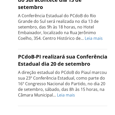
Tocantins
setembro
será
realizada
A Conferência Estadual do PCdoB do Rio
dia
Grande do Sul será realizada no dia 13 de
18
setembro, das 9h às 18 horas, no Hotel
de
Embaixador, localizado na Rua Jerônimo
setembro
:
Coelho, 354. Centro Histórico de…
Leia mais
Confe
do
PCdo
PCdoB-PI realizará sua Conferência
Rio
Estadual dia 20 de setembro
Grand
do
A direção estadual do PCdoB do Piauí marcou
Sul
sua 23º Conferência Estadual, como parte do
acont
16º Congresso Nacional do Partido, no dia 20
dia
de setembro, sábado, das 8h às 15 horas, na
13
:
Câmara Municipal…
Leia mais
de
PCdoB-
setem
PI
realizará