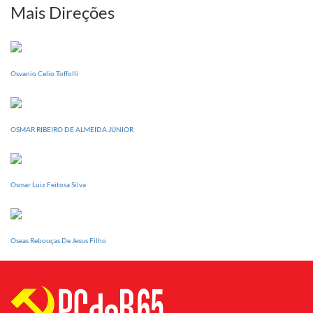
sua
Mais Direções
Conferência
Estadual
dia
20
Osvanio Celio Toffolli
de
setembro
OSMAR RIBEIRO DE ALMEIDA JÚNIOR
Osmar Luiz Feitosa Silva
Oseas Rebouças De Jesus Filho