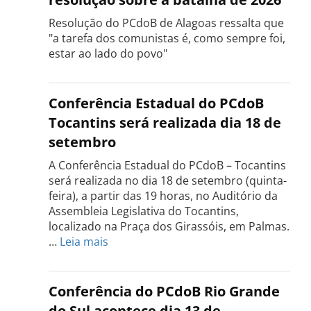
Resolução do PCdoB de Alagoas ressalta que
"a tarefa dos comunistas é, como sempre foi,
estar ao lado do povo"
Conferência Estadual do PCdoB
Tocantins será realizada dia 18 de
setembro
A Conferência Estadual do PCdoB – Tocantins
será realizada no dia 18 de setembro (quinta-
feira), a partir das 19 horas, no Auditório da
Assembleia Legislativa do Tocantins,
localizado na Praça dos Girassóis, em Palmas.
:
…
Leia mais
Conferência
Estadual
do
Conferência do PCdoB Rio Grande
PCdoB
do Sul acontece dia 13 de