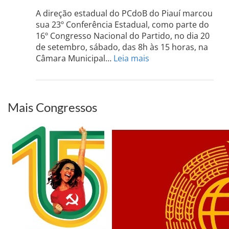
Grand
do
A direção estadual do PCdoB do Piauí marcou
Sul
sua 23º Conferência Estadual, como parte do
acont
16º Congresso Nacional do Partido, no dia 20
dia
de setembro, sábado, das 8h às 15 horas, na
13
:
Câmara Municipal…
Leia mais
de
PCdoB-
setem
PI
realizará
sua
Mais Congressos
Conferência
Estadual
dia
20
de
setembro