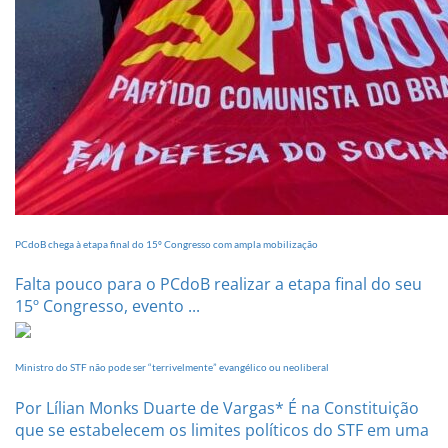
PCdoB chega à etapa final do 15º Congresso com ampla mobilização
Falta pouco para o PCdoB realizar a etapa final do seu
15º Congresso, evento ...
Ministro do STF não pode ser “terrivelmente” evangélico ou neoliberal
Por Lílian Monks Duarte de Vargas* É na Constituição
que se estabelecem os limites políticos do STF em uma