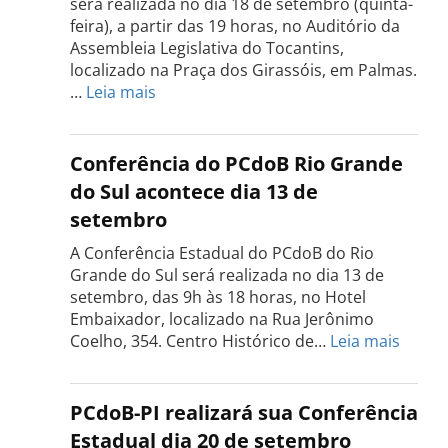
será realizada no dia 18 de setembro (quinta-
feira), a partir das 19 horas, no Auditório da
Assembleia Legislativa do Tocantins,
localizado na Praça dos Girassóis, em Palmas.
:
…
Leia mais
Conferência
Estadual
do
Conferência do PCdoB Rio Grande
PCdoB
do Sul acontece dia 13 de
Tocantins
setembro
será
realizada
A Conferência Estadual do PCdoB do Rio
dia
Grande do Sul será realizada no dia 13 de
18
setembro, das 9h às 18 horas, no Hotel
de
Embaixador, localizado na Rua Jerônimo
setembro
:
Coelho, 354. Centro Histórico de…
Leia mais
Confe
do
PCdo
PCdoB-PI realizará sua Conferência
Rio
Estadual dia 20 de setembro