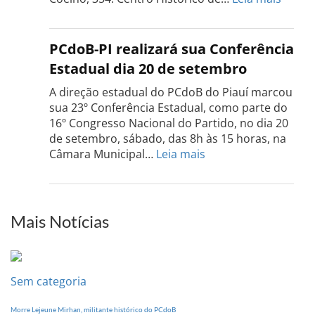
Confe
do
PCdo
PCdoB-PI realizará sua Conferência
Rio
Estadual dia 20 de setembro
Grand
do
A direção estadual do PCdoB do Piauí marcou
Sul
sua 23º Conferência Estadual, como parte do
acont
16º Congresso Nacional do Partido, no dia 20
dia
de setembro, sábado, das 8h às 15 horas, na
13
:
Câmara Municipal…
Leia mais
de
PCdoB-
setem
PI
realizará
sua
Mais Notícias
Conferência
Estadual
dia
20
Sem categoria
de
setembro
Morre Lejeune Mirhan, militante histórico do PCdoB