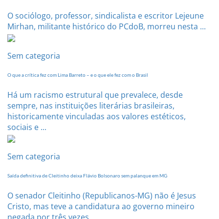
O sociólogo, professor, sindicalista e escritor Lejeune
Mirhan, militante histórico do PCdoB, morreu nesta ...
Sem categoria
O que a crítica fez com Lima Barreto – e o que ele fez com o Brasil
Há um racismo estrutural que prevalece, desde
sempre, nas instituições literárias brasileiras,
historicamente vinculadas aos valores estéticos,
sociais e ...
Sem categoria
Saída definitiva de Cleitinho deixa Flávio Bolsonaro sem palanque em MG
O senador Cleitinho (Republicanos-MG) não é Jesus
Cristo, mas teve a candidatura ao governo mineiro
negada por três vezes. ...