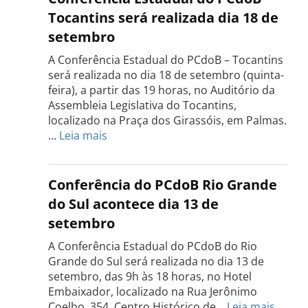
Tocantins será realizada dia 18 de
setembro
A Conferência Estadual do PCdoB – Tocantins
será realizada no dia 18 de setembro (quinta-
feira), a partir das 19 horas, no Auditório da
Assembleia Legislativa do Tocantins,
localizado na Praça dos Girassóis, em Palmas.
:
…
Leia mais
Conferência
Estadual
do
Conferência do PCdoB Rio Grande
PCdoB
do Sul acontece dia 13 de
Tocantins
setembro
será
realizada
A Conferência Estadual do PCdoB do Rio
dia
Grande do Sul será realizada no dia 13 de
18
setembro, das 9h às 18 horas, no Hotel
de
Embaixador, localizado na Rua Jerônimo
setembro
:
Coelho, 354. Centro Histórico de…
Leia mais