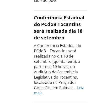
lado do povo"
Conferência Estadual
do PCdoB Tocantins
será realizada dia 18
de setembro
A Conferência Estadual do
PCdoB – Tocantins será
realizada no dia 18 de
setembro (quinta-feira), a
partir das 19 horas, no
Auditório da Assembleia
Legislativa do Tocantins,
localizado na Praça dos
Girassóis, em Palmas.…
Leia
:
mais
Conferência
Estadual