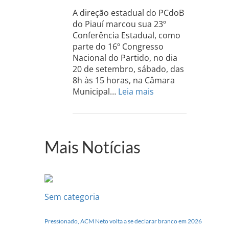
acontece
A direção estadual do PCdoB
dia
do Piauí marcou sua 23º
13
Conferência Estadual, como
de
parte do 16º Congresso
setembro
Nacional do Partido, no dia
20 de setembro, sábado, das
8h às 15 horas, na Câmara
:
Municipal…
Leia mais
PCdoB-
PI
realizará
sua
Mais Notícias
Conferência
Estadual
dia
20
de
Sem categoria
setembro
Pressionado, ACM Neto volta a se declarar branco em 2026