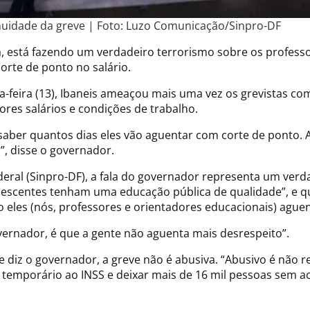
inuidade da greve | Foto: Luzo Comunicação/Sinpro-DF
a, está fazendo um verdadeiro terrorismo sobre os profess
orte de ponto no salário.
a-feira (13), Ibaneis ameaçou mais uma vez os grevistas co
hores salários e condições de trabalho.
saber quantos dias eles vão aguentar com corte de ponto. A
l”, disse o governador.
deral (Sinpro-DF), a fala do governador representa um verd
lescentes tenham uma educação pública de qualidade”, e qu
o eles (nós, professores e orientadores educacionais) ag
overnador, é que a gente não aguenta mais desrespeito”.
 diz o governador, a greve não é abusiva. “Abusivo é não r
 temporário ao INSS e deixar mais de 16 mil pessoas sem ac