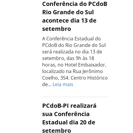
do
Conferência do PCdoB
PCdoB
Rio Grande do Sul
Tocantins
acontece dia 13 de
será
setembro
realizada
dia
A Conferência Estadual do
18
PCdoB do Rio Grande do Sul
de
será realizada no dia 13 de
setembro
setembro, das 9h às 18
horas, no Hotel Embaixador,
localizado na Rua Jerônimo
Coelho, 354. Centro Histórico
:
de…
Leia mais
Conferência
do
PCdoB
PCdoB-PI realizará
Rio
sua Conferência
Grande
Estadual dia 20 de
do
setembro
Sul