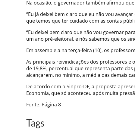
Na ocasião, o governador também afirmou que nã
“Eu já deixei bem claro que eu não vou avança
que temos que ter cuidado com as contas públ
“Eu deixei bem claro que não vou governar para
um ano pré-eleitoral, e nós sabemos que os si
Em assembleia na terça-feira (10), os professo
As principais reivindicações dos professores e o
de 19,8%, percentual que representa parte das
alcançarem, no mínimo, a média das demais carr
De acordo com o Sinpro-DF, a proposta apresent
Economia, que só aconteceu após muita pressão,
Fonte: Página 8
Tags