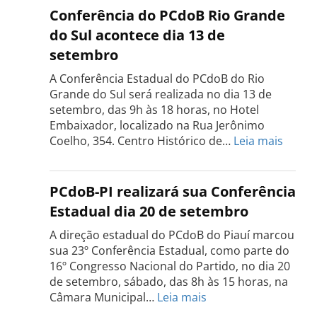
do
Conferência do PCdoB Rio Grande
PCdoB
do Sul acontece dia 13 de
Tocantins
setembro
será
realizada
A Conferência Estadual do PCdoB do Rio
dia
Grande do Sul será realizada no dia 13 de
18
setembro, das 9h às 18 horas, no Hotel
de
Embaixador, localizado na Rua Jerônimo
setembro
:
Coelho, 354. Centro Histórico de…
Leia mais
Confe
do
PCdo
PCdoB-PI realizará sua Conferência
Rio
Estadual dia 20 de setembro
Grand
do
A direção estadual do PCdoB do Piauí marcou
Sul
sua 23º Conferência Estadual, como parte do
acont
16º Congresso Nacional do Partido, no dia 20
dia
de setembro, sábado, das 8h às 15 horas, na
13
:
Câmara Municipal…
Leia mais
de
PCdoB-