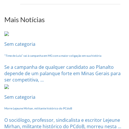
setem
PI
realizará
sua
Mais Notícias
Conferência
Estadual
dia
20
Sem categoria
de
setembro
“Time de Lula” vai à campanha em MG com a maior coligação em sua história
Se a campanha de qualquer candidato ao Planalto
depende de um palanque forte em Minas Gerais para
ser competitiva, ...
Sem categoria
Morre Lejeune Mirhan, militante histórico do PCdoB
O sociólogo, professor, sindicalista e escritor Lejeune
Mirhan, militante histórico do PCdoB, morreu nesta ...