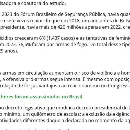
quisadora e coautora do estudo.
 2023 do Fórum Brasileiro de Segurança Pública, havia qua
ero sete vezes maior do que em 2018, um ano antes de Bols
o presidente, havia mais de 420 milhões apenas em 2022, c
cídios cresceram 6% (1.437 casos) e as tentativas de femin
m 2022, 76,5% foram por armas de fogo. Do total desse tip
29 anos).
armas em circulação aumentam o risco de violência e homi
 —, a ofensiva pró-armas segue intensa. E mesmo com oposi
relação de forças vantajosa ao reacionarismo no Congress
lheres foram assassinadas no Brasil
 decreto legislativo que modifica decreto presidencial de 2
 no mínimo, um quilômetro de escolas; a exclusão da exigênc
atividades diferentes daquela declarada no momento da aq