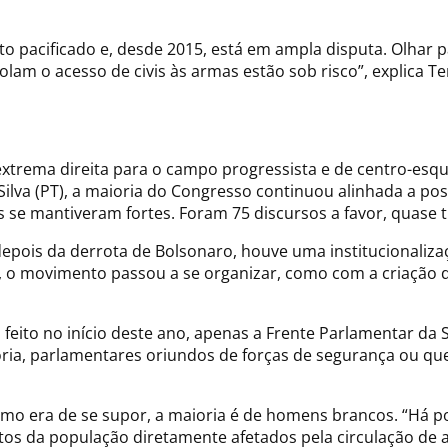
 pacificado e, desde 2015, está em ampla disputa. Olhar p
am o acesso de civis às armas estão sob risco”, explica T
rema direita para o campo progressista e de centro-esque
 Silva (PT), a maioria do Congresso continuou alinhada a po
 se mantiveram fortes. Foram 75 discursos a favor, quase t
 depois da derrota de Bolsonaro, houve uma institucional
 o movimento passou a se organizar, como com a criação 
eito no início deste ano, apenas a Frente Parlamentar da
ia, parlamentares oriundos de forças de segurança ou que 
como era de se supor, a maioria é de homens brancos. “Há p
ntos da população diretamente afetados pela circulação de