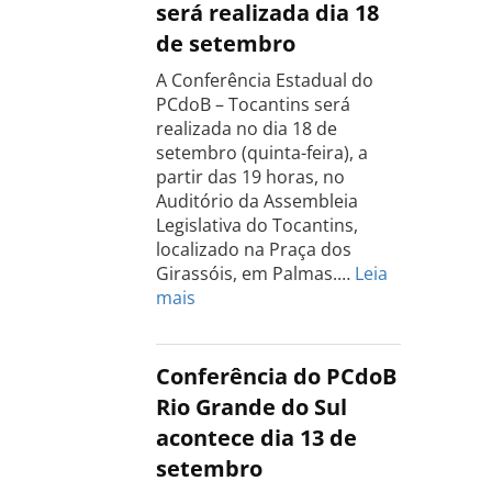
será realizada dia 18
de setembro
A Conferência Estadual do
PCdoB – Tocantins será
realizada no dia 18 de
setembro (quinta-feira), a
partir das 19 horas, no
Auditório da Assembleia
Legislativa do Tocantins,
localizado na Praça dos
Girassóis, em Palmas.…
Leia
:
mais
Conferência
Estadual
do
Conferência do PCdoB
PCdoB
Rio Grande do Sul
Tocantins
acontece dia 13 de
será
setembro
realizada
dia