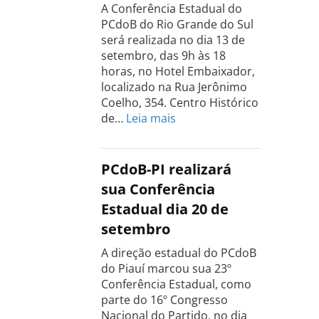
A Conferência Estadual do
18
PCdoB do Rio Grande do Sul
de
será realizada no dia 13 de
setembro
setembro, das 9h às 18
horas, no Hotel Embaixador,
localizado na Rua Jerônimo
Coelho, 354. Centro Histórico
:
de…
Leia mais
Conferência
do
PCdoB
PCdoB-PI realizará
Rio
sua Conferência
Grande
Estadual dia 20 de
do
setembro
Sul
acontece
A direção estadual do PCdoB
dia
do Piauí marcou sua 23º
13
Conferência Estadual, como
de
parte do 16º Congresso
setembro
Nacional do Partido, no dia