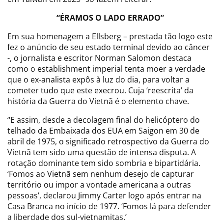
“ÉRAMOS O LADO ERRADO”
Em sua homenagem a Ellsberg – prestada tão logo este
fez o anúncio de seu estado terminal devido ao câncer
-, o jornalista e escritor Norman Salomon destaca
como o establishment imperial tenta moer a verdade
que o ex-analista expôs à luz do dia, para voltar a
cometer tudo que este execrou. Cuja ‘reescrita’ da
história da Guerra do Vietnã é o elemento chave.
“E assim, desde a decolagem final do helicóptero do
telhado da Embaixada dos EUA em Saigon em 30 de
abril de 1975, o significado retrospectivo da Guerra do
Vietnã tem sido uma questão de intensa disputa. A
rotação dominante tem sido sombria e bipartidária.
‘Fomos ao Vietnã sem nenhum desejo de capturar
território ou impor a vontade americana a outras
pessoas’, declarou Jimmy Carter logo após entrar na
Casa Branca no início de 1977. ‘Fomos lá para defender
a liberdade dos sul-vietnamitas.’