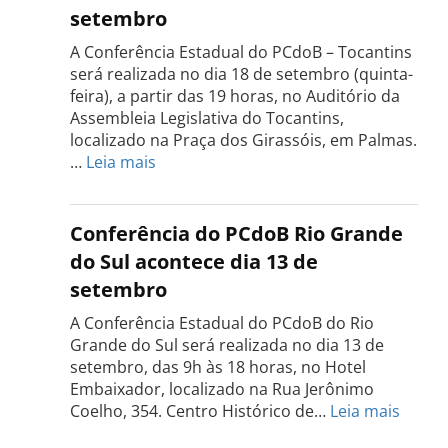
setembro
A Conferência Estadual do PCdoB – Tocantins
será realizada no dia 18 de setembro (quinta-
feira), a partir das 19 horas, no Auditório da
Assembleia Legislativa do Tocantins,
localizado na Praça dos Girassóis, em Palmas.
:
…
Leia mais
Conferência
Estadual
do
Conferência do PCdoB Rio Grande
PCdoB
do Sul acontece dia 13 de
Tocantins
setembro
será
realizada
A Conferência Estadual do PCdoB do Rio
dia
Grande do Sul será realizada no dia 13 de
18
setembro, das 9h às 18 horas, no Hotel
de
Embaixador, localizado na Rua Jerônimo
setembro
:
Coelho, 354. Centro Histórico de…
Leia mais
Confe