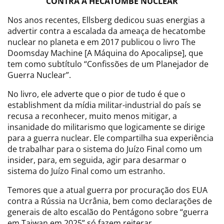
CONTRA A HECATOMBE NUCLEAR
Nos anos recentes, Ellsberg dedicou suas energias a
advertir contra a escalada da ameaça de hecatombe
nuclear no planeta e em 2017 publicou o livro The
Doomsday Machine [A Máquina do Apocalipse], que
tem como subtítulo “Confissões de um Planejador de
Guerra Nuclear”.
No livro, ele adverte que o pior de tudo é que o
establishment da mídia militar-industrial do país se
recusa a reconhecer, muito menos mitigar, a
insanidade do militarismo que logicamente se dirige
para a guerra nuclear. Ele compartilha sua experiência
de trabalhar para o sistema do Juízo Final como um
insider, para, em seguida, agir para desarmar o
sistema do Juízo Final como um estranho.
Temores que a atual guerra por procuração dos EUA
contra a Rússia na Ucrânia, bem como declarações de
generais de alto escalão do Pentágono sobre “guerra
em Taiwan em 2025” só fazem reiterar.