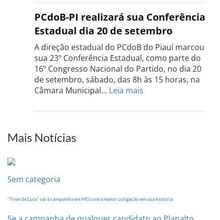
do
PCdo
PCdoB-PI realizará sua Conferência
Rio
Estadual dia 20 de setembro
Grand
do
A direção estadual do PCdoB do Piauí marcou
Sul
sua 23º Conferência Estadual, como parte do
acont
16º Congresso Nacional do Partido, no dia 20
dia
de setembro, sábado, das 8h às 15 horas, na
13
:
Câmara Municipal…
Leia mais
de
PCdoB-
setem
PI
realizará
sua
Mais Notícias
Conferência
Estadual
dia
20
Sem categoria
de
setembro
“Time de Lula” vai à campanha em MG com a maior coligação em sua história
Se a campanha de qualquer candidato ao Planalto