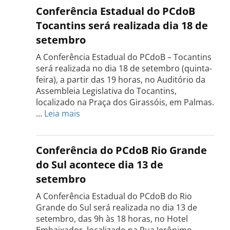
Conferência Estadual do PCdoB
Tocantins será realizada dia 18 de
setembro
A Conferência Estadual do PCdoB – Tocantins
será realizada no dia 18 de setembro (quinta-
feira), a partir das 19 horas, no Auditório da
Assembleia Legislativa do Tocantins,
localizado na Praça dos Girassóis, em Palmas.
:
…
Leia mais
Conferência
Estadual
do
Conferência do PCdoB Rio Grande
PCdoB
do Sul acontece dia 13 de
Tocantins
setembro
será
realizada
A Conferência Estadual do PCdoB do Rio
dia
Grande do Sul será realizada no dia 13 de
18
setembro, das 9h às 18 horas, no Hotel
de
Embaixador, localizado na Rua Jerônimo