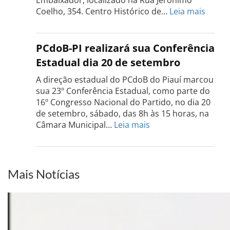
setembro
:
Coelho, 354. Centro Histórico de…
Leia mais
Confe
do
PCdo
PCdoB-PI realizará sua Conferência
Rio
Estadual dia 20 de setembro
Grand
do
A direção estadual do PCdoB do Piauí marcou
Sul
sua 23º Conferência Estadual, como parte do
acont
16º Congresso Nacional do Partido, no dia 20
dia
de setembro, sábado, das 8h às 15 horas, na
13
:
Câmara Municipal…
Leia mais
de
PCdoB-
setem
PI
realizará
sua
Mais Notícias
Conferência
Estadual
dia
20
de