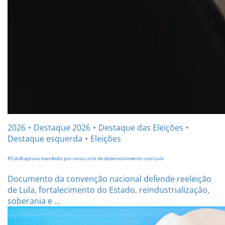
2026
Destaque 2026
Destaque das Eleições
Destaque esquerda
Eleições
PCdoB aprova manifesto por novo ciclo de desenvolvimento com Lula
Documento da convenção nacional defende reeleição
de Lula, fortalecimento do Estado, reindustrialização,
soberania e ...