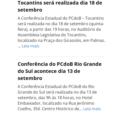
Tocantins será realizada dia 18 de
setembro
A Conferência Estadual do PCdoB – Tocantins
será realizada no dia 18 de setembro (quinta-
feira), a partir das 19 horas, no Auditório da
Assembleia Legislativa do Tocantins,
localizado na Praça dos Girassóis, em Palmas.
:
…
Leia mais
Conferência
Estadual
do
Conferência do PCdoB Rio Grande
PCdoB
do Sul acontece dia 13 de
Tocantins
setembro
será
realizada
A Conferência Estadual do PCdoB do Rio
dia
Grande do Sul será realizada no dia 13 de
18
setembro, das 9h às 18 horas, no Hotel
de
Embaixador, localizado na Rua Jerônimo
setembro
:
Coelho, 354. Centro Histórico de…
Leia mais