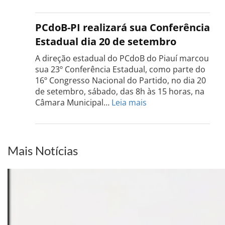
Confe
do
PCdo
PCdoB-PI realizará sua Conferência
Rio
Estadual dia 20 de setembro
Grand
do
A direção estadual do PCdoB do Piauí marcou
Sul
sua 23º Conferência Estadual, como parte do
acont
16º Congresso Nacional do Partido, no dia 20
dia
de setembro, sábado, das 8h às 15 horas, na
13
:
Câmara Municipal…
Leia mais
de
PCdoB-
setem
PI
realizará
sua
Mais Notícias
Conferência
Estadual
dia
20
de
setembro