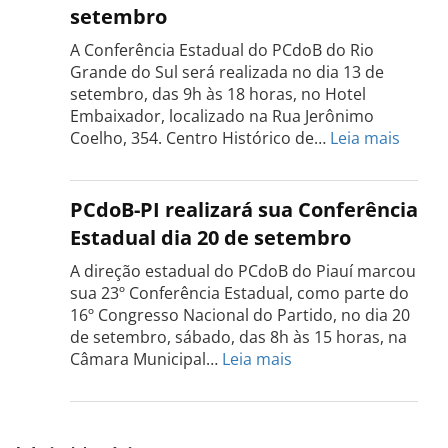
setembro
será
realizada
A Conferência Estadual do PCdoB do Rio
dia
Grande do Sul será realizada no dia 13 de
18
setembro, das 9h às 18 horas, no Hotel
de
Embaixador, localizado na Rua Jerônimo
setembro
:
Coelho, 354. Centro Histórico de…
Leia mais
Confe
do
PCdo
PCdoB-PI realizará sua Conferência
Rio
Estadual dia 20 de setembro
Grand
do
A direção estadual do PCdoB do Piauí marcou
Sul
sua 23º Conferência Estadual, como parte do
acont
16º Congresso Nacional do Partido, no dia 20
dia
de setembro, sábado, das 8h às 15 horas, na
13
:
Câmara Municipal…
Leia mais
de
PCdoB-
setem
PI
realizará
sua