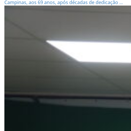
Campinas, aos 69 anos, após décadas de dedicação ...