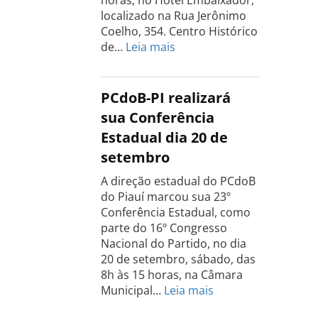
localizado na Rua Jerônimo
Coelho, 354. Centro Histórico
:
de…
Leia mais
Conferência
do
PCdoB
PCdoB-PI realizará
Rio
sua Conferência
Grande
Estadual dia 20 de
do
setembro
Sul
acontece
A direção estadual do PCdoB
dia
do Piauí marcou sua 23º
13
Conferência Estadual, como
de
parte do 16º Congresso
setembro
Nacional do Partido, no dia
20 de setembro, sábado, das
8h às 15 horas, na Câmara
:
Municipal…
Leia mais
PCdoB-