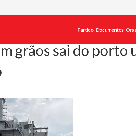
Partido
Documentos
Orga
om grãos sai do porto
o