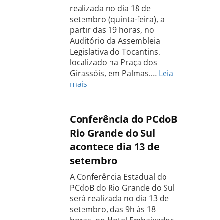
realizada no dia 18 de
setembro (quinta-feira), a
partir das 19 horas, no
Auditório da Assembleia
Legislativa do Tocantins,
localizado na Praça dos
Girassóis, em Palmas.…
Leia
:
mais
Conferência
Estadual
do
Conferência do PCdoB
PCdoB
Rio Grande do Sul
Tocantins
acontece dia 13 de
será
setembro
realizada
dia
A Conferência Estadual do
18
PCdoB do Rio Grande do Sul
de
será realizada no dia 13 de
setembro
setembro, das 9h às 18
horas, no Hotel Embaixador,