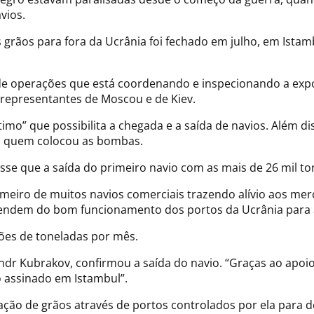
vios.
grãos para fora da Ucrânia foi fechado em julho, em Istamb
 de operações que está coordenando e inspecionando a exp
 representantes de Moscou e de Kiev.
imo” que possibilita a chegada e a saída de navios. Além 
ia quem colocou as bombas.
isse que a saída do primeiro navio com as mais de 26 mil 
imeiro de muitos navios comerciais trazendo alívio aos me
dem do bom funcionamento dos portos da Ucrânia para al
hões de toneladas por mês.
andr Kubrakov, confirmou a saída do navio. “Graças ao apoi
 assinado em Istambul”.
ação de grãos através de portos controlados por ela para d