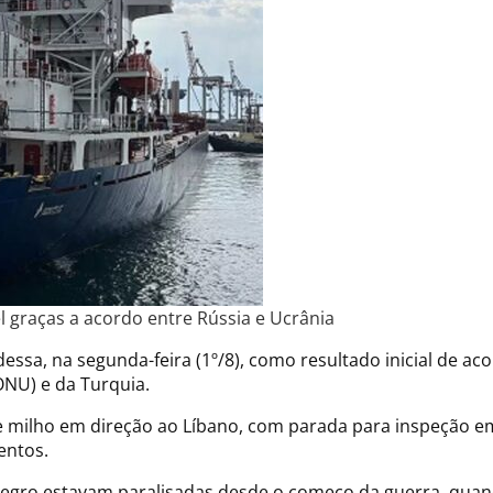
l graças a acordo entre Rússia e Ucrânia
ssa, na segunda-feira (1º/8), como resultado inicial de ac
NU) e da Turquia.
e milho em direção ao Líbano, com parada para inspeção em
entos.
Negro estavam paralisadas desde o começo da guerra, quan