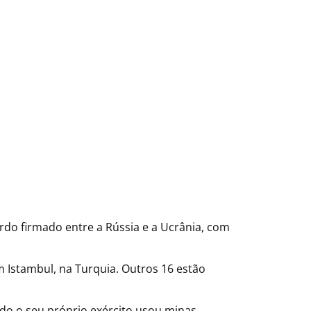
ordo firmado entre a Rússia e a Ucrânia, com
 Istambul, na Turquia. Outros 16 estão
do o seu próprio exército usou minas