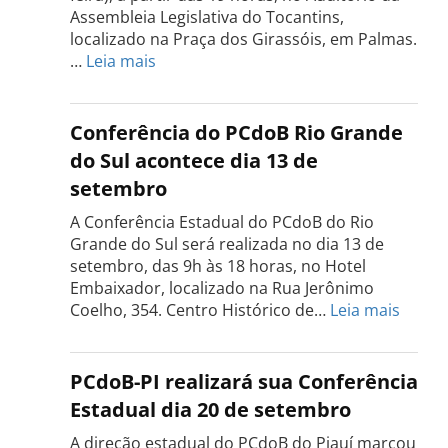
Assembleia Legislativa do Tocantins,
localizado na Praça dos Girassóis, em Palmas.
:
…
Leia mais
Conferência
Estadual
do
Conferência do PCdoB Rio Grande
PCdoB
do Sul acontece dia 13 de
Tocantins
setembro
será
realizada
A Conferência Estadual do PCdoB do Rio
dia
Grande do Sul será realizada no dia 13 de
18
setembro, das 9h às 18 horas, no Hotel
de
Embaixador, localizado na Rua Jerônimo
setembro
:
Coelho, 354. Centro Histórico de…
Leia mais
Confe
do
PCdo
PCdoB-PI realizará sua Conferência
Rio
Estadual dia 20 de setembro
Grand
do
A direção estadual do PCdoB do Piauí marcou