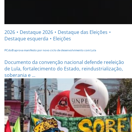
2026
Destaque 2026
Destaque das Eleições
Destaque esquerda
Eleições
PCdoB aprova manifesto por novo ciclo de desenvolvimento com Lula
Documento da convenção nacional defende reeleição
de Lula, fortalecimento do Estado, reindustrialização,
soberania e ...