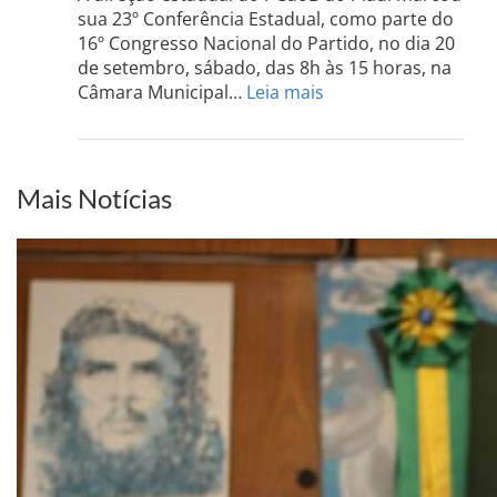
Sul
sua 23º Conferência Estadual, como parte do
acont
16º Congresso Nacional do Partido, no dia 20
dia
de setembro, sábado, das 8h às 15 horas, na
13
:
Câmara Municipal…
Leia mais
de
PCdoB-
setem
PI
realizará
sua
Mais Notícias
Conferência
Estadual
dia
20
de
setembro