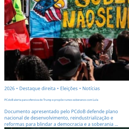
2026
Destaque direita
Eleições
Notícias
PCdoB alerta para ofensiva de Trump e propõe rumos soberanos com Lula
Documento apresentado pelo PCdoB defende plano
nacional de desenvolvimento, reindustrialização e
reformas para blindar a democracia e a soberania ...