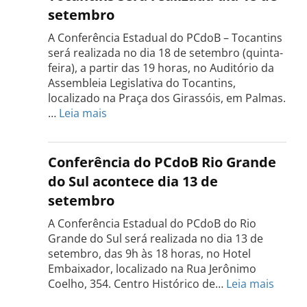
setembro
A Conferência Estadual do PCdoB – Tocantins
será realizada no dia 18 de setembro (quinta-
feira), a partir das 19 horas, no Auditório da
Assembleia Legislativa do Tocantins,
localizado na Praça dos Girassóis, em Palmas.
:
…
Leia mais
Conferência
Estadual
do
Conferência do PCdoB Rio Grande
PCdoB
do Sul acontece dia 13 de
Tocantins
setembro
será
realizada
A Conferência Estadual do PCdoB do Rio
dia
Grande do Sul será realizada no dia 13 de
18
setembro, das 9h às 18 horas, no Hotel
de
Embaixador, localizado na Rua Jerônimo
setembro
:
Coelho, 354. Centro Histórico de…
Leia mais
Confe