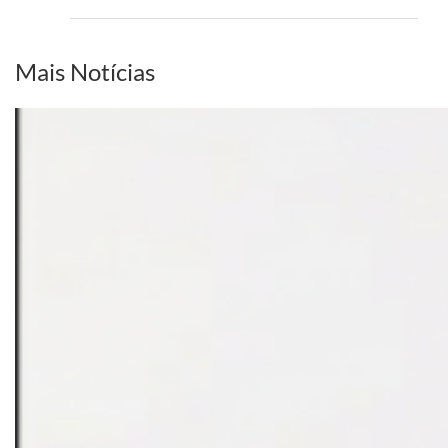
setem
PI
realizará
sua
Mais Notícias
Conferência
Estadual
dia
20
de
setembro