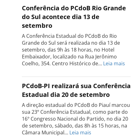
do
Conferência do PCdoB Rio Grande
PCdoB
do Sul acontece dia 13 de
Tocantins
setembro
será
realizada
A Conferência Estadual do PCdoB do Rio
dia
Grande do Sul será realizada no dia 13 de
18
setembro, das 9h às 18 horas, no Hotel
de
Embaixador, localizado na Rua Jerônimo
setembro
:
Coelho, 354. Centro Histórico de…
Leia mais
Confe
do
PCdo
PCdoB-PI realizará sua Conferência
Rio
Estadual dia 20 de setembro
Grand
do
A direção estadual do PCdoB do Piauí marcou
Sul
sua 23º Conferência Estadual, como parte do
acont
16º Congresso Nacional do Partido, no dia 20
dia
de setembro, sábado, das 8h às 15 horas, na
13
:
Câmara Municipal…
Leia mais
de
PCdoB-