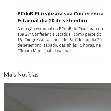
Confe
do
PCdo
PCdoB-PI realizará sua Conferência
Rio
Estadual dia 20 de setembro
Grand
do
A direção estadual do PCdoB do Piauí marcou
Sul
sua 23º Conferência Estadual, como parte do
acont
16º Congresso Nacional do Partido, no dia 20
dia
de setembro, sábado, das 8h às 15 horas, na
13
:
Câmara Municipal…
Leia mais
de
PCdoB-
setem
PI
realizará
sua
Mais Notícias
Conferência
Estadual
dia
20
de
setembro