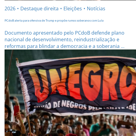
2026
Destaque direita
Eleições
Notícias
PCdoB alerta para ofensiva de Trump e propõe rumos soberanos com Lula
Documento apresentado pelo PCdoB defende plano
nacional de desenvolvimento, reindustrialização e
reformas para blindar a democracia e a soberania ...