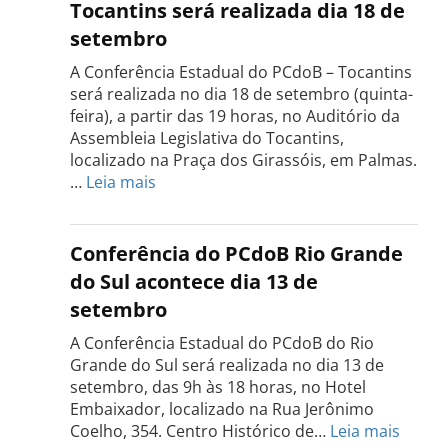
Tocantins será realizada dia 18 de
setembro
A Conferência Estadual do PCdoB – Tocantins
será realizada no dia 18 de setembro (quinta-
feira), a partir das 19 horas, no Auditório da
Assembleia Legislativa do Tocantins,
localizado na Praça dos Girassóis, em Palmas.
:
…
Leia mais
Conferência
Estadual
do
Conferência do PCdoB Rio Grande
PCdoB
do Sul acontece dia 13 de
Tocantins
setembro
será
realizada
A Conferência Estadual do PCdoB do Rio
dia
Grande do Sul será realizada no dia 13 de
18
setembro, das 9h às 18 horas, no Hotel
de
Embaixador, localizado na Rua Jerônimo
setembro
:
Coelho, 354. Centro Histórico de…
Leia mais