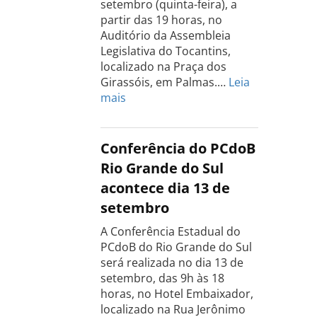
setembro (quinta-feira), a
partir das 19 horas, no
Auditório da Assembleia
Legislativa do Tocantins,
localizado na Praça dos
Girassóis, em Palmas.…
Leia
:
mais
Conferência
Estadual
do
Conferência do PCdoB
PCdoB
Rio Grande do Sul
Tocantins
acontece dia 13 de
será
setembro
realizada
dia
A Conferência Estadual do
18
PCdoB do Rio Grande do Sul
de
será realizada no dia 13 de
setembro
setembro, das 9h às 18
horas, no Hotel Embaixador,
localizado na Rua Jerônimo