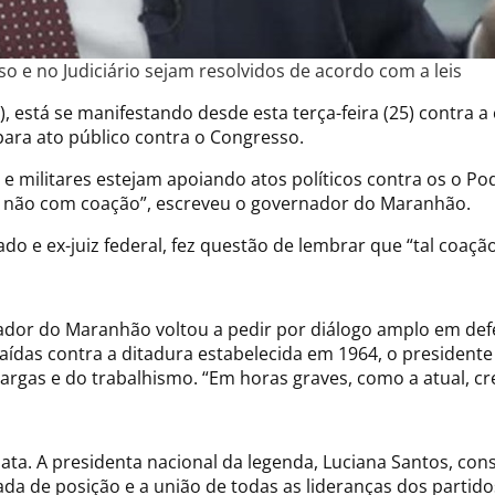
 e no Judiciário sejam resolvidos de acordo com a leis
 está se manifestando desde esta terça-feira (25) contra 
para ato público contra o Congresso.
 militares estejam apoiando atos políticos contra os o Pode
s, não com coação”, escreveu o governador do Maranhão.
 e ex-juiz federal, fez questão de lembrar que “tal coação
rnador do Maranhão voltou a pedir por diálogo amplo em de
saídas contra a ditadura estabelecida em 1964, o president
Vargas e do trabalhismo. “Em horas graves, como a atual, c
a. A presidenta nacional da legenda, Luciana Santos, cons
ada de posição e a união de todas as lideranças dos parti