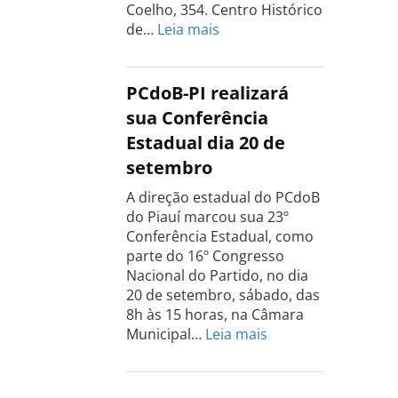
Coelho, 354. Centro Histórico
:
de…
Leia mais
Conferência
do
PCdoB
PCdoB-PI realizará
Rio
sua Conferência
Grande
Estadual dia 20 de
do
setembro
Sul
acontece
A direção estadual do PCdoB
dia
do Piauí marcou sua 23º
13
Conferência Estadual, como
de
parte do 16º Congresso
setembro
Nacional do Partido, no dia
20 de setembro, sábado, das
8h às 15 horas, na Câmara
:
Municipal…
Leia mais
PCdoB-
PI
realizará