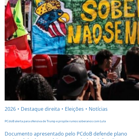
2026
Destaque direita
Eleições
Notícias
PCdoB alerta para ofensiva de Trump e propõe rumos soberanos com Lula
Documento apresentado pelo PCdoB defende plano