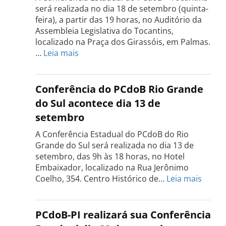
será realizada no dia 18 de setembro (quinta-
feira), a partir das 19 horas, no Auditório da
Assembleia Legislativa do Tocantins,
localizado na Praça dos Girassóis, em Palmas.
:
…
Leia mais
Conferência
Estadual
do
Conferência do PCdoB Rio Grande
PCdoB
do Sul acontece dia 13 de
Tocantins
setembro
será
realizada
A Conferência Estadual do PCdoB do Rio
dia
Grande do Sul será realizada no dia 13 de
18
setembro, das 9h às 18 horas, no Hotel
de
Embaixador, localizado na Rua Jerônimo
setembro
:
Coelho, 354. Centro Histórico de…
Leia mais
Confe
do
PCdo
PCdoB-PI realizará sua Conferência
Rio