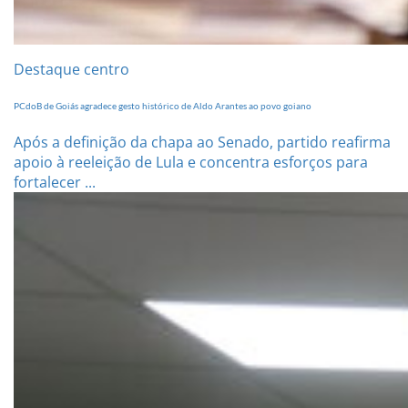
Destaque centro
PCdoB de Goiás agradece gesto histórico de Aldo Arantes ao povo goiano
Após a definição da chapa ao Senado, partido reafirma
apoio à reeleição de Lula e concentra esforços para
fortalecer ...