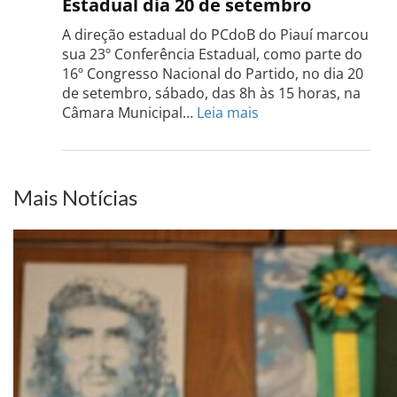
Estadual dia 20 de setembro
Grand
do
A direção estadual do PCdoB do Piauí marcou
Sul
sua 23º Conferência Estadual, como parte do
acont
16º Congresso Nacional do Partido, no dia 20
dia
de setembro, sábado, das 8h às 15 horas, na
13
:
Câmara Municipal…
Leia mais
de
PCdoB-
setem
PI
realizará
sua
Mais Notícias
Conferência
Estadual
dia
20
de
setembro