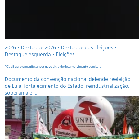
2026
Destaque 2026
Destaque das Eleições
Destaque esquerda
Eleições
PCdoB aprova manifesto por novo ciclo de desenvolvimento com Lula
Documento da convenção nacional defende reeleição
de Lula, fortalecimento do Estado, reindustrialização,
soberania e ...