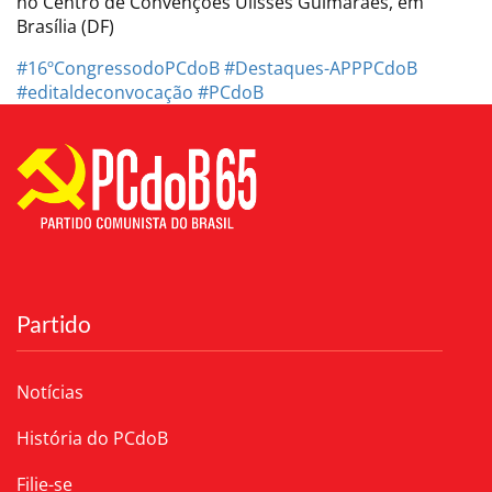
no Centro de Convenções Ulisses Guimarães, em
Brasília (DF)
#16ºCongressodoPCdoB
#Destaques-APPPCdoB
#editaldeconvocação
#PCdoB
Partido
Notícias
História do PCdoB
Filie-se