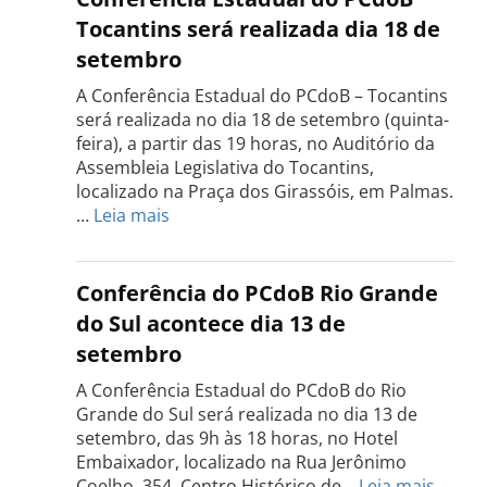
Tocantins será realizada dia 18 de
setembro
A Conferência Estadual do PCdoB – Tocantins
será realizada no dia 18 de setembro (quinta-
feira), a partir das 19 horas, no Auditório da
Assembleia Legislativa do Tocantins,
localizado na Praça dos Girassóis, em Palmas.
:
…
Leia mais
Conferência
Estadual
do
Conferência do PCdoB Rio Grande
PCdoB
do Sul acontece dia 13 de
Tocantins
setembro
será
realizada
A Conferência Estadual do PCdoB do Rio
dia
Grande do Sul será realizada no dia 13 de
18
setembro, das 9h às 18 horas, no Hotel
de
Embaixador, localizado na Rua Jerônimo
setembro
:
Coelho, 354. Centro Histórico de…
Leia mais