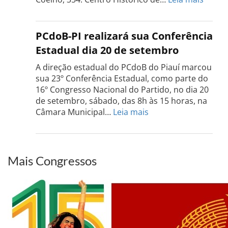
Confe
do
PCdo
PCdoB-PI realizará sua Conferência
Rio
Estadual dia 20 de setembro
Grand
do
A direção estadual do PCdoB do Piauí marcou
Sul
sua 23º Conferência Estadual, como parte do
acont
16º Congresso Nacional do Partido, no dia 20
dia
de setembro, sábado, das 8h às 15 horas, na
13
:
Câmara Municipal…
Leia mais
de
PCdoB-
setem
PI
realizará
sua
Mais Congressos
Conferência
Estadual
dia
20
de
setembro