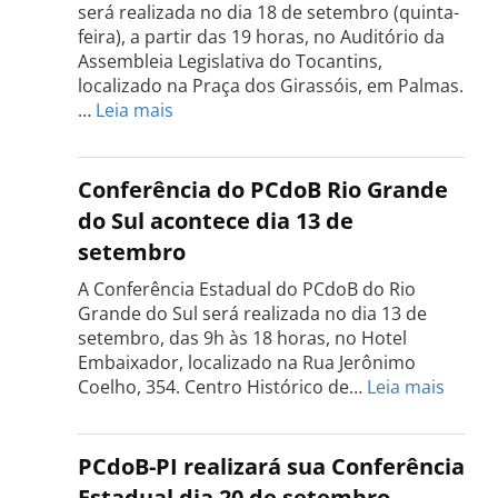
será realizada no dia 18 de setembro (quinta-
feira), a partir das 19 horas, no Auditório da
Assembleia Legislativa do Tocantins,
localizado na Praça dos Girassóis, em Palmas.
:
…
Leia mais
Conferência
Estadual
do
Conferência do PCdoB Rio Grande
PCdoB
do Sul acontece dia 13 de
Tocantins
setembro
será
realizada
A Conferência Estadual do PCdoB do Rio
dia
Grande do Sul será realizada no dia 13 de
18
setembro, das 9h às 18 horas, no Hotel
de
Embaixador, localizado na Rua Jerônimo
setembro
:
Coelho, 354. Centro Histórico de…
Leia mais
Confe
do
PCdo
PCdoB-PI realizará sua Conferência
Rio
Estadual dia 20 de setembro