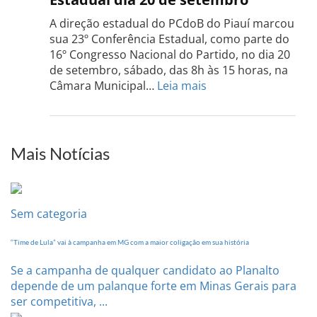
Grand
do
A direção estadual do PCdoB do Piauí marcou
Sul
sua 23º Conferência Estadual, como parte do
acont
16º Congresso Nacional do Partido, no dia 20
dia
de setembro, sábado, das 8h às 15 horas, na
13
:
Câmara Municipal…
Leia mais
de
PCdoB-
setem
PI
realizará
sua
Mais Notícias
Conferência
Estadual
dia
20
Sem categoria
de
setembro
“Time de Lula” vai à campanha em MG com a maior coligação em sua história
Se a campanha de qualquer candidato ao Planalto
depende de um palanque forte em Minas Gerais para
ser competitiva, ...