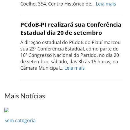
setembro
:
Coelho, 354. Centro Histórico de…
Leia mais
Confe
do
PCdo
PCdoB-PI realizará sua Conferência
Rio
Estadual dia 20 de setembro
Grand
do
A direção estadual do PCdoB do Piauí marcou
Sul
sua 23º Conferência Estadual, como parte do
acont
16º Congresso Nacional do Partido, no dia 20
dia
de setembro, sábado, das 8h às 15 horas, na
13
:
Câmara Municipal…
Leia mais
de
PCdoB-
setem
PI
realizará
sua
Mais Notícias
Conferência
Estadual
dia
20
Sem categoria
de