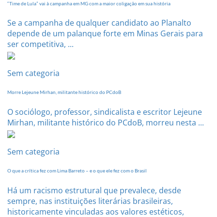
setembro
“Time de Lula” vai à campanha em MG com a maior coligação em sua história
Se a campanha de qualquer candidato ao Planalto
depende de um palanque forte em Minas Gerais para
ser competitiva, ...
Sem categoria
Morre Lejeune Mirhan, militante histórico do PCdoB
O sociólogo, professor, sindicalista e escritor Lejeune
Mirhan, militante histórico do PCdoB, morreu nesta ...
Sem categoria
O que a crítica fez com Lima Barreto – e o que ele fez com o Brasil
Há um racismo estrutural que prevalece, desde
sempre, nas instituições literárias brasileiras,
historicamente vinculadas aos valores estéticos,