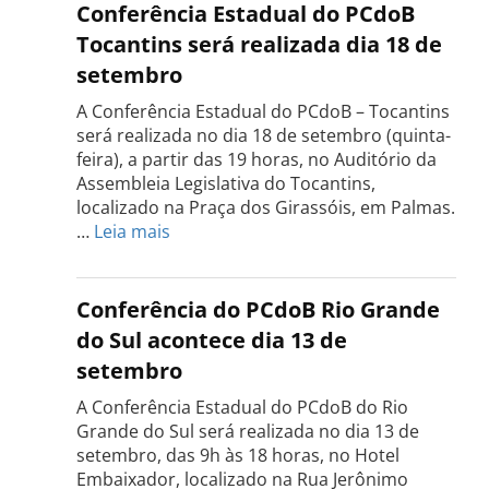
Conferência Estadual do PCdoB
Tocantins será realizada dia 18 de
setembro
A Conferência Estadual do PCdoB – Tocantins
será realizada no dia 18 de setembro (quinta-
feira), a partir das 19 horas, no Auditório da
Assembleia Legislativa do Tocantins,
localizado na Praça dos Girassóis, em Palmas.
:
…
Leia mais
Conferência
Estadual
do
Conferência do PCdoB Rio Grande
PCdoB
do Sul acontece dia 13 de
Tocantins
setembro
será
realizada
A Conferência Estadual do PCdoB do Rio
dia
Grande do Sul será realizada no dia 13 de
18
setembro, das 9h às 18 horas, no Hotel
de
Embaixador, localizado na Rua Jerônimo