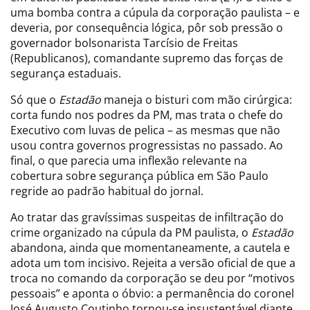
uma bomba contra a cúpula da corporação paulista – e
deveria, por consequência lógica, pôr sob pressão o
governador bolsonarista Tarcísio de Freitas
(Republicanos), comandante supremo das forças de
segurança estaduais.
Só que o
Estadão
maneja o bisturi com mão cirúrgica:
corta fundo nos podres da PM, mas trata o chefe do
Executivo com luvas de pelica – as mesmas que não
usou contra governos progressistas no passado. Ao
final, o que parecia uma inflexão relevante na
cobertura sobre segurança pública em São Paulo
regride ao padrão habitual do jornal.
Ao tratar das gravíssimas suspeitas de infiltração do
crime organizado na cúpula da PM paulista, o
Estadão
abandona, ainda que momentaneamente, a cautela e
adota um tom incisivo. Rejeita a versão oficial de que a
troca no comando da corporação se deu por “motivos
pessoais” e aponta o óbvio: a permanência do coronel
José Augusto Coutinho tornou-se insustentável diante