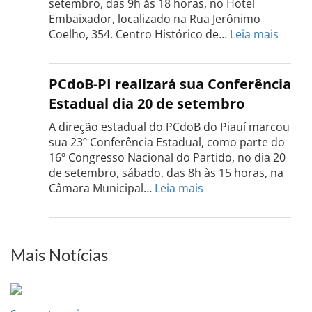
setembro, das 9h às 18 horas, no Hotel
de
Embaixador, localizado na Rua Jerônimo
setembro
:
Coelho, 354. Centro Histórico de…
Leia mais
Confe
do
PCdo
PCdoB-PI realizará sua Conferência
Rio
Estadual dia 20 de setembro
Grand
do
A direção estadual do PCdoB do Piauí marcou
Sul
sua 23º Conferência Estadual, como parte do
acont
16º Congresso Nacional do Partido, no dia 20
dia
de setembro, sábado, das 8h às 15 horas, na
13
:
Câmara Municipal…
Leia mais
de
PCdoB-
setem
PI
realizará
sua
Mais Notícias
Conferência
Estadual
dia
20