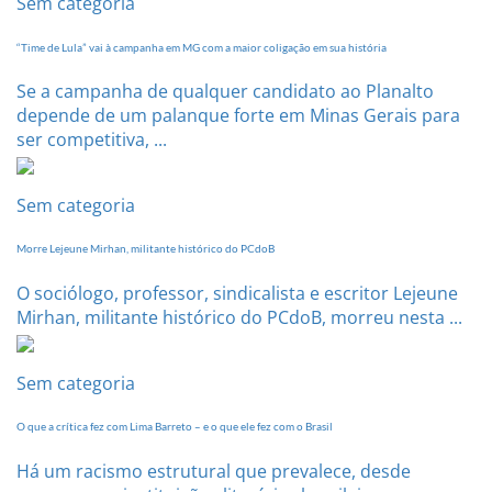
Sem categoria
de
setembro
“Time de Lula” vai à campanha em MG com a maior coligação em sua história
Se a campanha de qualquer candidato ao Planalto
depende de um palanque forte em Minas Gerais para
ser competitiva, ...
Sem categoria
Morre Lejeune Mirhan, militante histórico do PCdoB
O sociólogo, professor, sindicalista e escritor Lejeune
Mirhan, militante histórico do PCdoB, morreu nesta ...
Sem categoria
O que a crítica fez com Lima Barreto – e o que ele fez com o Brasil
Há um racismo estrutural que prevalece, desde