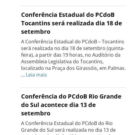
Conferência Estadual do PCdoB
Tocantins será realizada dia 18 de
setembro
A Conferência Estadual do PCdoB – Tocantins
será realizada no dia 18 de setembro (quinta-
feira), a partir das 19 horas, no Auditório da
Assembleia Legislativa do Tocantins,
localizado na Praça dos Girassóis, em Palmas.
:
…
Leia mais
Conferência
Estadual
do
Conferência do PCdoB Rio Grande
PCdoB
do Sul acontece dia 13 de
Tocantins
setembro
será
realizada
A Conferência Estadual do PCdoB do Rio
dia
Grande do Sul será realizada no dia 13 de
18