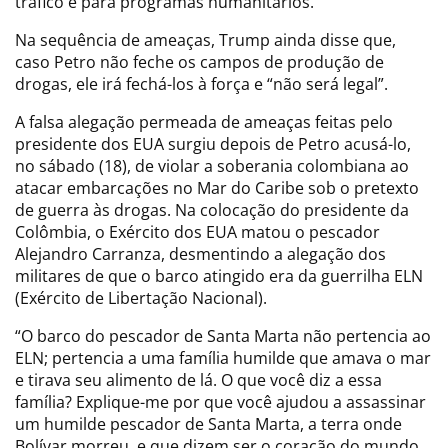
tráfico e para programas humanitários.
Na sequência de ameaças, Trump ainda disse que,
caso Petro não feche os campos de produção de
drogas, ele irá fechá-los à força e “não será legal”.
A falsa alegação permeada de ameaças feitas pelo
presidente dos EUA surgiu depois de Petro acusá-lo,
no sábado (18), de violar a soberania colombiana ao
atacar embarcações no Mar do Caribe sob o pretexto
de guerra às drogas. Na colocação do presidente da
Colômbia, o Exército dos EUA matou o pescador
Alejandro Carranza, desmentindo a alegação dos
militares de que o barco atingido era da guerrilha ELN
(Exército de Libertação Nacional).
“O barco do pescador de Santa Marta não pertencia ao
ELN; pertencia a uma família humilde que amava o mar
e tirava seu alimento de lá. O que você diz a essa
família? Explique-me por que você ajudou a assassinar
um humilde pescador de Santa Marta, a terra onde
Bolívar morreu, e que dizem ser o coração do mundo.