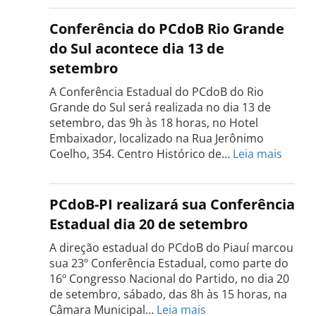
Estadual
do
Conferência do PCdoB Rio Grande
PCdoB
do Sul acontece dia 13 de
Tocantins
setembro
será
realizada
A Conferência Estadual do PCdoB do Rio
dia
Grande do Sul será realizada no dia 13 de
18
setembro, das 9h às 18 horas, no Hotel
de
Embaixador, localizado na Rua Jerônimo
setembro
:
Coelho, 354. Centro Histórico de…
Leia mais
Confe
do
PCdo
PCdoB-PI realizará sua Conferência
Rio
Estadual dia 20 de setembro
Grand
do
A direção estadual do PCdoB do Piauí marcou
Sul
sua 23º Conferência Estadual, como parte do
acont
16º Congresso Nacional do Partido, no dia 20
dia
de setembro, sábado, das 8h às 15 horas, na
13
:
Câmara Municipal…
Leia mais