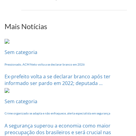
de
PCdoB-
setem
PI
realizará
sua
Mais Notícias
Conferência
Estadual
dia
20
Sem categoria
de
setembro
Pressionado, ACM Neto volta a se declarar branco em 2026
Ex-prefeito volta a se declarar branco após ter
informado ser pardo em 2022; deputada ...
Sem categoria
Crime organizado se adapta e não enfraquece, alerta especialista em segurança
A segurança superou a economia como maior
preocupação dos brasileiros e será crucial nas