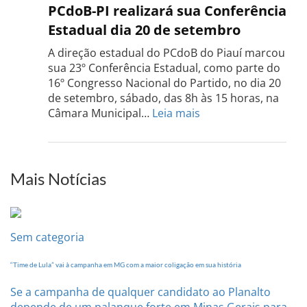
PCdo
PCdoB-PI realizará sua Conferência
Rio
Estadual dia 20 de setembro
Grand
do
A direção estadual do PCdoB do Piauí marcou
Sul
sua 23º Conferência Estadual, como parte do
acont
16º Congresso Nacional do Partido, no dia 20
dia
de setembro, sábado, das 8h às 15 horas, na
13
:
Câmara Municipal…
Leia mais
de
PCdoB-
setem
PI
realizará
sua
Mais Notícias
Conferência
Estadual
dia
20
Sem categoria
de
setembro
“Time de Lula” vai à campanha em MG com a maior coligação em sua história
Se a campanha de qualquer candidato ao Planalto