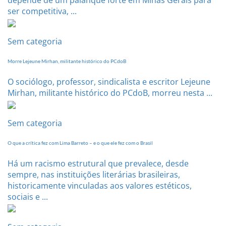
depende de um palanque forte em Minas Gerais para
ser competitiva, ...
Sem categoria
Morre Lejeune Mirhan, militante histórico do PCdoB
O sociólogo, professor, sindicalista e escritor Lejeune
Mirhan, militante histórico do PCdoB, morreu nesta ...
Sem categoria
O que a crítica fez com Lima Barreto – e o que ele fez com o Brasil
Há um racismo estrutural que prevalece, desde
sempre, nas instituições literárias brasileiras,
historicamente vinculadas aos valores estéticos,
sociais e ...