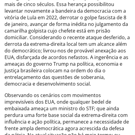
mais de cinco séculos. Essa herança possibilitou
levantar novamente a bandeira da democracia com a
vitória de Lula em 2022, derrotar o golpe fascista de 8
de janeiro, avançar de forma inédita no julgamento da
camarilha golpista cujo chefete está em prisão
domiciliar. Considerando o recente ataque desferido, a
derrota da extrema-direita local tem um alcance além
do democrático; livrou-nos de provável anexação aos
EUA, disfarçada de acordos nefastos. A ingerência e as
ameaças do governo Trump na política, economia e
Justiça brasileira colocam na ordem do dia o
entrelaçamento das questões de soberania,
democracia e desenvolvimento social.
Observando os cenários com movimentos
imprevisíveis dos EUA, onde qualquer bedel de
embaixada ameaça um ministro do STF; que ainda
perdura uma forte base social da extrema-direita com
influência e ação política, permanece a necessidade de
frente ampla democrática agora acrescida da defesa
da pátria. Na atual situação não há meio termo: ou