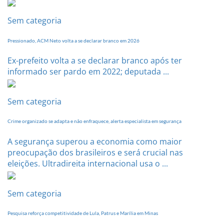
dia
20
Sem categoria
de
setembro
Pressionado, ACM Neto volta a se declarar branco em 2026
Ex-prefeito volta a se declarar branco após ter
informado ser pardo em 2022; deputada ...
Sem categoria
Crime organizado se adapta e não enfraquece, alerta especialista em segurança
A segurança superou a economia como maior
preocupação dos brasileiros e será crucial nas
eleições. Ultradireita internacional usa o ...
Sem categoria
Pesquisa reforça competitividade de Lula, Patrus e Marília em Minas