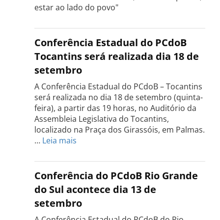
estar ao lado do povo"
Conferência Estadual do PCdoB
Tocantins será realizada dia 18 de
setembro
A Conferência Estadual do PCdoB – Tocantins
será realizada no dia 18 de setembro (quinta-
feira), a partir das 19 horas, no Auditório da
Assembleia Legislativa do Tocantins,
localizado na Praça dos Girassóis, em Palmas.
:
…
Leia mais
Conferência
Estadual
do
Conferência do PCdoB Rio Grande
PCdoB
do Sul acontece dia 13 de
Tocantins
setembro
será
realizada
A Conferência Estadual do PCdoB do Rio