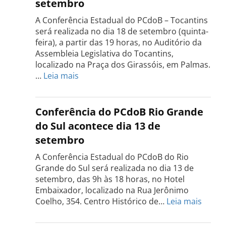
setembro
A Conferência Estadual do PCdoB – Tocantins
será realizada no dia 18 de setembro (quinta-
feira), a partir das 19 horas, no Auditório da
Assembleia Legislativa do Tocantins,
localizado na Praça dos Girassóis, em Palmas.
:
…
Leia mais
Conferência
Estadual
do
Conferência do PCdoB Rio Grande
PCdoB
do Sul acontece dia 13 de
Tocantins
setembro
será
realizada
A Conferência Estadual do PCdoB do Rio
dia
Grande do Sul será realizada no dia 13 de
18
setembro, das 9h às 18 horas, no Hotel
de
Embaixador, localizado na Rua Jerônimo
setembro
:
Coelho, 354. Centro Histórico de…
Leia mais
Confe
do