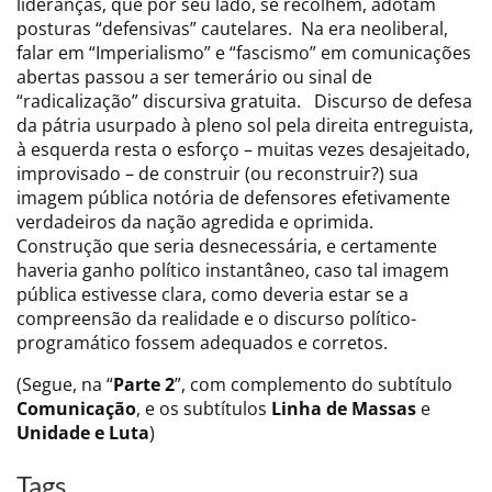
lideranças, que por seu lado, se recolhem, adotam
posturas “defensivas” cautelares. Na era neoliberal,
falar em “Imperialismo” e “fascismo” em comunicações
abertas passou a ser temerário ou sinal de
“radicalização” discursiva gratuita. Discurso de defesa
da pátria usurpado à pleno sol pela direita entreguista,
à esquerda resta o esforço – muitas vezes desajeitado,
improvisado – de construir (ou reconstruir?) sua
imagem pública notória de defensores efetivamente
verdadeiros da nação agredida e oprimida.
Construção que seria desnecessária, e certamente
haveria ganho político instantâneo, caso tal imagem
pública estivesse clara, como deveria estar se a
compreensão da realidade e o discurso político-
programático fossem adequados e corretos.
(Segue, na “
Parte 2
”, com complemento do subtítulo
Comunicação
, e os subtítulos
Linha de Massas
e
Unidade e Luta
)
Tags