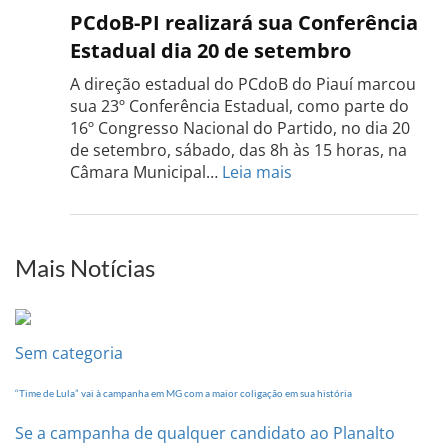
PCdo
PCdoB-PI realizará sua Conferência
Rio
Estadual dia 20 de setembro
Grand
do
A direção estadual do PCdoB do Piauí marcou
Sul
sua 23º Conferência Estadual, como parte do
acont
16º Congresso Nacional do Partido, no dia 20
dia
de setembro, sábado, das 8h às 15 horas, na
13
:
Câmara Municipal…
Leia mais
de
PCdoB-
setem
PI
realizará
sua
Mais Notícias
Conferência
Estadual
dia
20
Sem categoria
de
setembro
“Time de Lula” vai à campanha em MG com a maior coligação em sua história
Se a campanha de qualquer candidato ao Planalto