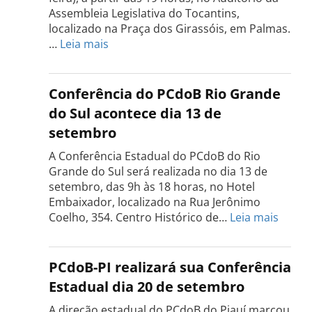
Assembleia Legislativa do Tocantins,
localizado na Praça dos Girassóis, em Palmas.
:
…
Leia mais
Conferência
Estadual
do
Conferência do PCdoB Rio Grande
PCdoB
do Sul acontece dia 13 de
Tocantins
setembro
será
realizada
A Conferência Estadual do PCdoB do Rio
dia
Grande do Sul será realizada no dia 13 de
18
setembro, das 9h às 18 horas, no Hotel
de
Embaixador, localizado na Rua Jerônimo
setembro
:
Coelho, 354. Centro Histórico de…
Leia mais
Confe
do
PCdo
PCdoB-PI realizará sua Conferência
Rio
Estadual dia 20 de setembro
Grand
do
A direção estadual do PCdoB do Piauí marcou