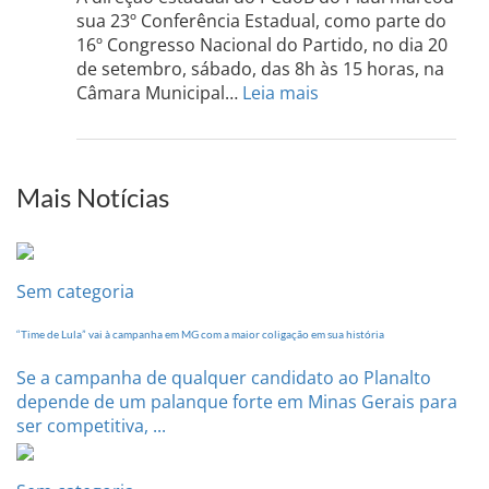
Sul
sua 23º Conferência Estadual, como parte do
acont
16º Congresso Nacional do Partido, no dia 20
dia
de setembro, sábado, das 8h às 15 horas, na
13
:
Câmara Municipal…
Leia mais
de
PCdoB-
setem
PI
realizará
sua
Mais Notícias
Conferência
Estadual
dia
20
Sem categoria
de
setembro
“Time de Lula” vai à campanha em MG com a maior coligação em sua história
Se a campanha de qualquer candidato ao Planalto
depende de um palanque forte em Minas Gerais para
ser competitiva, ...