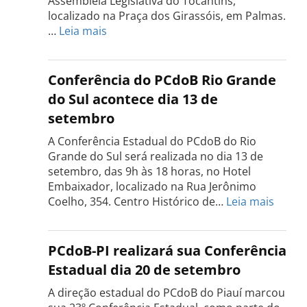
Assembleia Legislativa do Tocantins,
localizado na Praça dos Girassóis, em Palmas.
:
…
Leia mais
Conferência
Estadual
do
Conferência do PCdoB Rio Grande
PCdoB
do Sul acontece dia 13 de
Tocantins
setembro
será
realizada
A Conferência Estadual do PCdoB do Rio
dia
Grande do Sul será realizada no dia 13 de
18
setembro, das 9h às 18 horas, no Hotel
de
Embaixador, localizado na Rua Jerônimo
setembro
:
Coelho, 354. Centro Histórico de…
Leia mais
Confe
do
PCdo
PCdoB-PI realizará sua Conferência
Rio
Estadual dia 20 de setembro
Grand
do
A direção estadual do PCdoB do Piauí marcou
Sul