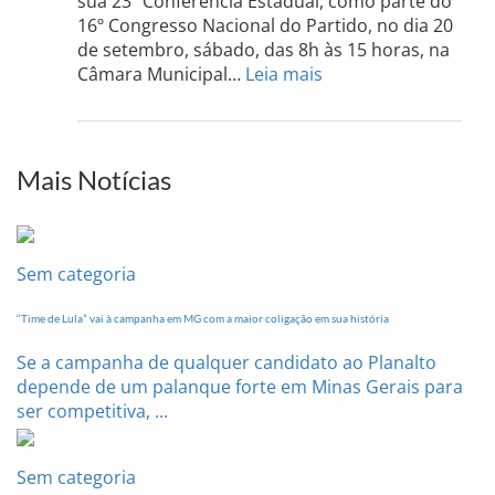
sua 23º Conferência Estadual, como parte do
acont
16º Congresso Nacional do Partido, no dia 20
dia
de setembro, sábado, das 8h às 15 horas, na
13
:
Câmara Municipal…
Leia mais
de
PCdoB-
setem
PI
realizará
sua
Mais Notícias
Conferência
Estadual
dia
20
Sem categoria
de
setembro
“Time de Lula” vai à campanha em MG com a maior coligação em sua história
Se a campanha de qualquer candidato ao Planalto
depende de um palanque forte em Minas Gerais para
ser competitiva, ...
Sem categoria