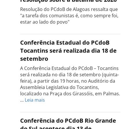
Resolução do PCdoB de Alagoas ressalta que
"a tarefa dos comunistas é, como sempre foi,
estar ao lado do povo"
Conferência Estadual do PCdoB
Tocantins será realizada dia 18 de
setembro
A Conferência Estadual do PCdoB – Tocantins
será realizada no dia 18 de setembro (quinta-
feira), a partir das 19 horas, no Auditório da
Assembleia Legislativa do Tocantins,
localizado na Praça dos Girassóis, em Palmas.
:
…
Leia mais
Conferência
Estadual
do
Conferência do PCdoB Rio Grande
PCdoB
do Sul acontece dia 13 de