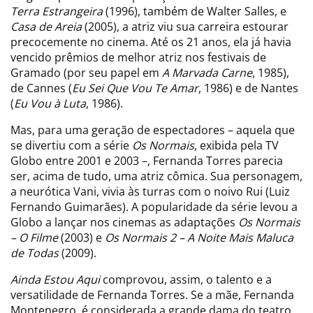
Terra Estrangeira
(1996), também de Walter Salles, e
Casa de Areia
(2005), a atriz viu sua carreira estourar
precocemente no cinema. Até os 21 anos, ela já havia
vencido prêmios de melhor atriz nos festivais de
Gramado (por seu papel em
A Marvada Carne
, 1985),
de Cannes (
Eu Sei Que Vou Te Amar
, 1986) e de Nantes
(
Eu Vou à Luta
, 1986).
Mas, para uma geração de espectadores – aquela que
se divertiu com a série
Os Normais
, exibida pela TV
Globo entre 2001 e 2003 –, Fernanda Torres parecia
ser, acima de tudo, uma atriz cômica. Sua personagem,
a neurótica Vani, vivia às turras com o noivo Rui (Luiz
Fernando Guimarães). A popularidade da série levou a
Globo a lançar nos cinemas as adaptações
Os Normais
– O Filme
(2003) e
Os Normais 2 – A Noite Mais Maluca
de Todas
(2009).
Ainda Estou Aqui
comprovou, assim, o talento e a
versatilidade de Fernanda Torres. Se a mãe, Fernanda
Montenegro, é considerada a grande dama do teatro