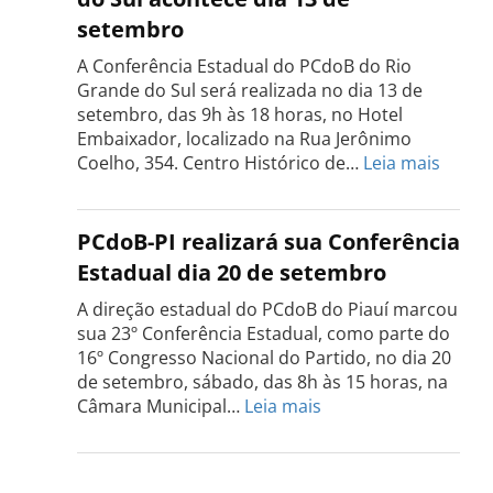
Tocantins
setembro
será
realizada
A Conferência Estadual do PCdoB do Rio
dia
Grande do Sul será realizada no dia 13 de
18
setembro, das 9h às 18 horas, no Hotel
de
Embaixador, localizado na Rua Jerônimo
setembro
:
Coelho, 354. Centro Histórico de…
Leia mais
Confe
do
PCdo
PCdoB-PI realizará sua Conferência
Rio
Estadual dia 20 de setembro
Grand
do
A direção estadual do PCdoB do Piauí marcou
Sul
sua 23º Conferência Estadual, como parte do
acont
16º Congresso Nacional do Partido, no dia 20
dia
de setembro, sábado, das 8h às 15 horas, na
13
:
Câmara Municipal…
Leia mais
de
PCdoB-
setem
PI
realizará