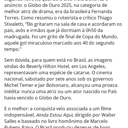
anúncio: o Globo de Ouro 2025, na categoria de
melhor atriz de drama, era da brasileira Fernanda
Torres. Como resumiu o roteirista e crítico Thiago
Stivaletti, “fãs gritaram na sala de casa e acordaram os
pais, avós e irmãos que já dormiam à 0h50 da
madrugada. Foi um grito de final de Copa do Mundo,
aquele gol miraculoso marcado aos 40 do segundo
tempo.”
Sem dúvida, para quem está no Brasil, as imagens
vindas do Beverly Hilton Hotel, em Los Angeles,
representavam uma espécie de catarse. O cinema
nacional, sabotado por sete anos sob os governos
Michel Temer e Jair Bolsonaro, alcançou uma proeza
inédita: nunca uma atriz ou um ator nascido no País
havia vencido o Globo de Ouro.
E o melhor: a conquista veio associada a um filme
indispensável,
Ainda Estou Aqui
, dirigido por Walter
Salles e baseado no livro homônimo de Marcelo
Rubens Paiva. O Brasil produziu dezenas de bons