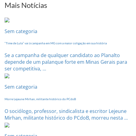
sua
Mais Notícias
Conferência
Estadual
dia
20
Sem categoria
de
setembro
“Time de Lula” vai à campanha em MG com a maior coligação em sua história
Se a campanha de qualquer candidato ao Planalto
depende de um palanque forte em Minas Gerais para
ser competitiva, ...
Sem categoria
Morre Lejeune Mirhan, militante histórico do PCdoB
O sociólogo, professor, sindicalista e escritor Lejeune
Mirhan, militante histórico do PCdoB, morreu nesta ...